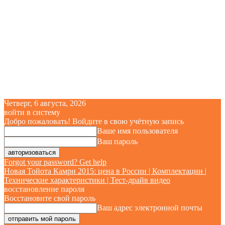
Четверг, 6 августа, 2026
войти в систему
Добро пожаловать! Войдите в свою учётную запись
Ваше имя пользователя
Ваш пароль
Forgot your password? Get help
Новая Тойота Камри 2015: цена в России | Комплектации |
Технические характеристики | Тест-драйв видео
восстановление пароля
Восстановите свой пароль
Ваш адрес электронной почты