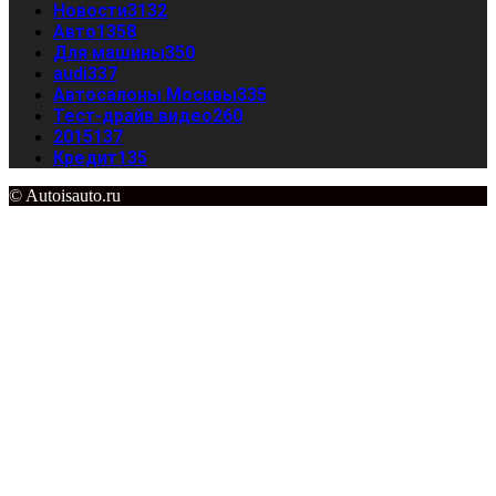
Новости
3132
Авто
1358
Для машины
350
audi
337
Автосалоны Москвы
335
Тест-драйв видео
260
2015
137
Кредит
135
© Autoisauto.ru