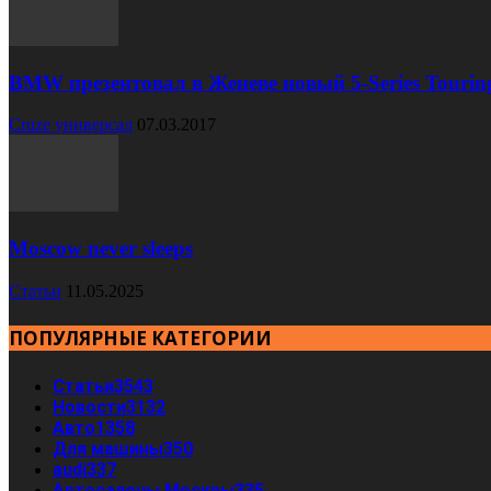
BMW презентовал в Женеве новый 5-Series Tourin
Cruze универсал
07.03.2017
Moscow never sleeps
Статьи
11.05.2025
ПОПУЛЯРНЫЕ КАТЕГОРИИ
Статьи
3543
Новости
3132
Авто
1358
Для машины
350
audi
337
Автосалоны Москвы
335