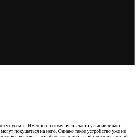
 могут угнать. Именно поэтому очень часто устанавливают
огут покушаться на него. Однако такое устройство уже не
портное средство, даже оборудованное такой противоугонной