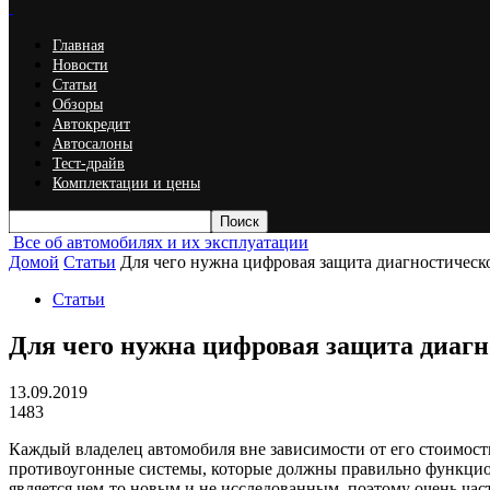
Главная
Новости
Статьи
Обзоры
Автокредит
Автосалоны
Тест-драйв
Комплектации и цены
Все об автомобилях и их эксплуатации
Домой
Статьи
Для чего нужна цифровая защита диагностическ
Статьи
Для чего нужна цифровая защита диаг
13.09.2019
1483
Каждый владелец автомобиля вне зависимости от его стоимости
противоугонные системы, которые должны правильно функцион
является чем-то новым и не исследованным, поэтому очень час