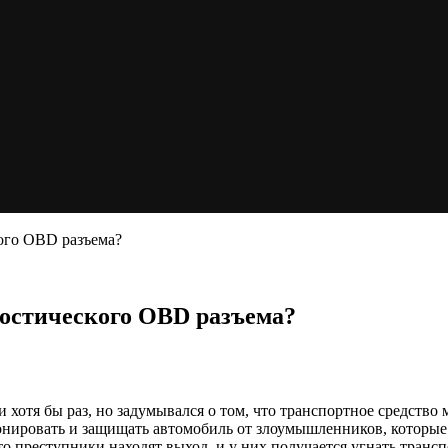
ого OBD разъема?
ностического OBD разъема?
 хотя бы раз, но задумывался о том, что транспортное средство
ировать и защищать автомобиль от злоумышленников, которые м
то преступники находят выход, и у них получается угнать транс