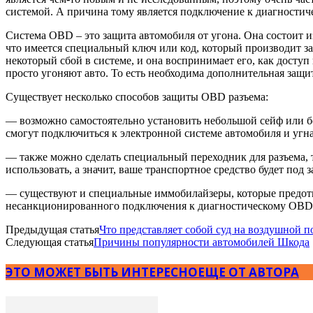
системой.
А причина тому является подключение к диагностич
Система OBD – это защита автомобиля от угона. Она состоит и
что имеется специальный ключ или код, который производит за
некоторый сбой в системе, и она воспринимает его, как досту
просто угоняют авто. То есть необходима дополнительная защи
Существует несколько способов защиты OBD разъема:
— возможно самостоятельно установить небольшой сейф или бокс
смогут подключиться к электронной системе автомобиля и угна
— также можно сделать специальный переходник для разъема, 
использовать, а значит, ваше транспортное средство будет под 
— существуют и специальные иммобилайзеры, которые предотвр
несанкционированного подключения к диагностическому OBD
Предыдущая статья
Что представляет собой суд на воздушной 
Следующая статья
Причины популярности автомобилей Шкода
ЭТО МОЖЕТ БЫТЬ ИНТЕРЕСНО
ЕЩЕ ОТ АВТОРА