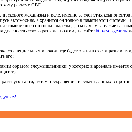
ескому разъему OBD.
з пускового механизма и реле, именно за счет этих компонентов
пуск автомобиля, а хранится он только в памяти этой системы.
п к автомобилю со стороны владельца, тем самым запускает авто
та диагностического разъема, поэтому на сайте
https://disgear.ru/
мо
 со специальным ключом, где будет храниться сам разъем; так, 
ть его;
таким образом, злоумышленники, у которых в арсенале имеется 
защитой;
атят угон авто, путем прекращения передачи данных в противо
.
подушке?