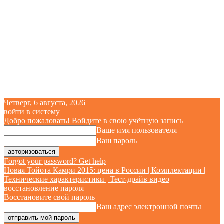
Четверг, 6 августа, 2026
войти в систему
Добро пожаловать! Войдите в свою учётную запись
Ваше имя пользователя
Ваш пароль
Forgot your password? Get help
Новая Тойота Камри 2015: цена в России | Комплектации |
Технические характеристики | Тест-драйв видео
восстановление пароля
Восстановите свой пароль
Ваш адрес электронной почты