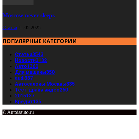
Moscow never sleeps
Статьи
11.05.2025
ПОПУЛЯРНЫЕ КАТЕГОРИИ
Статьи
3543
Новости
3132
Авто
1360
Для машины
350
audi
337
Автосалоны Москвы
335
Тест-драйв видео
260
2015
137
Кредит
135
© Autoisauto.ru