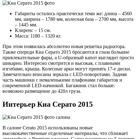
Габариты остались практически теми же: длина – 4560
мм, ширина – 1780 мм, колесная база – 2700 мм, высота
– 1445 мм.
Клиренс – 15 см.
Масса: 1180 – 1320 кг.
При этом появилась абсолютно новая решетка радиатора.
Также спереди Киа Серато 2015 бросаются в глаза большие
привлекательные фары, а U-образный капот выглядит просто
шикарно. Интересно смотрится и высокая, с плавными
изгибами, крыша. Колесные арки могут принять 17-е диски.
Замечательно вписаны зеркала с LED-поворотами. Задняя
часть машинки с немаленькими плафонами габаритов и
современной LED-начинкой. Багажник стал больше:
возможно размещение до 420л груза.
Интерьер Киа Серато 2015
В салоне Cerato 2015 использованы новые
высококачественные отделочные материалы, что сближает
автомобиль с Premium-классом. Салон рассчитан на 5 человек.