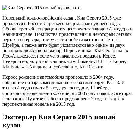
Новенький южно-корейский седан, Киа Серато 2015 уже
продается в России с третьего квартала минувшего года.
Сборка третьей генерации осуществляется заводе «Автодор» в
Калининграде. Новшества представлены в некоторый деталях
чертах экстерьера, при участии небезызвестного Петера
Шрейра, а также авто будет укомплектовано одним из двух
неплохих движков на выбор. Первый показ Kia Cerato был в
Лос-Анджелесе, после чего начались продажи в Корее.
Невероятно, но у этой машинки аж 3 имени: K3 — в Корее,
Kia Forte – в Америке и, собственно, Киа Серато.
Первое рождение автомобиля произошло в 2004 году,
собранное на зарекомендовавшей себя платформе Kia J3. И
только 4 года спустя благодаря господину Шрейеру
состоялось усовершенствование: в 2008 году появилась вторая
генерация. Ну а третья была представлена 3 года назад как
перспективная модель на 2015 год.
Экстерьер Киа Серато 2015 новый
кузов