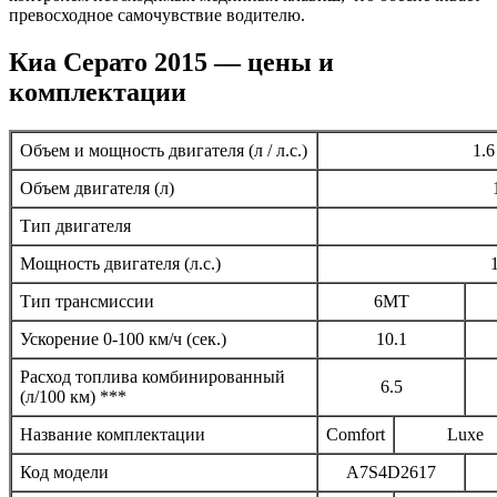
превосходное самочувствие водителю.
Киа Серато 2015 — цены и
комплектации
Объем и мощность двигателя (л / л.с.)
1.6
Объем двигателя (л)
Тип двигателя
Мощность двигателя (л.с.)
Тип трансмиссии
6MT
Ускорение 0-100 км/ч (сек.)
10.1
Расход топлива комбинированный
6.5
(л/100 км) ***
Название комплектации
Comfort
Luxe
Код модели
A7S4D2617