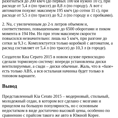
разогнаться до 200 км/ч (до первых 100 км нужно 10 с), при
расходе от 5,4 л (по трассе) до 8,8 л (по городу). А вот с
автоматом похуже: максимум 195 км/ч (до сотни 11 с), при
расходе от 5,5 л (по трассе) до 9,2 л (по городу и с пробками).
2. Nu, с увеличенным до 2-х литров объемом и,
соответственно, повышенными до 6500 оборотами и пиком
момента в 194 Нм. Но при этом максимум скорости
повысился незначительно: лишь на 5 км/ч, при разгоне до
сотки за 9,3 с. Комплектуется только коробкой с автоматом, а
расход составляет от 5,4 л (по трассе) до 10,3 л (в городе).
Создатели Киа Серато 2015 в новом кузове превосходно
сделали тормозную систему: впереди установлены диски
вентилируемые, а сзади – диски обычные. Жаль, что в «базе»
есть только ABS, а вся остальная начинка будет только в
топовом варианте.
Вывод
Представленный Kia Cerato 2015 – модерновый, стильный,
молодежный седан, в котором все сделано с мозгами и
прицелом на большую популярность, но с основным
недостатком в виде достаточно высокой цены, особенно по
сравнению с прайсом такого же авто в Южной Корее.