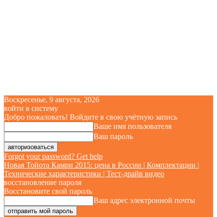
Воскресенье, 9 августа, 2026
войти в систему
Добро пожаловать! Войдите в свою учётную запись
Ваше имя пользователя
Ваш пароль
Forgot your password? Get help
Новая Тойота Камри 2015: цена в России | Комплектации |
Технические характеристики | Тест-драйв видео
восстановление пароля
Восстановите свой пароль
Ваш адрес электронной почты