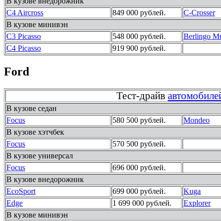
В кузове внедорожник
C4 Aircross
849 000 рублей.
C-Crosser
В кузове минивэн
C3 Picasso
548 000 рублей.
Berlingo Mu
C4 Picasso
919 900 рублей.
Ford
Тест-драйв
автомобиле
В кузове седан
Focus
580 500 рублей.
Mondeo
В кузове хэтчбек
Focus
570 500 рублей.
В кузове универсал
Focus
696 000 рублей.
В кузове внедорожник
EcoSport
699 000 рублей.
Kuga
Edge
1 699 000 рублей.
Explorer
В кузове минивэн