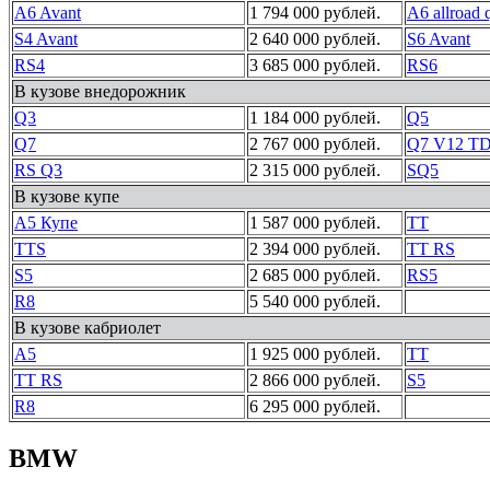
A6 Avant
1 794 000 рублей.
A6 allroad 
S4 Avant
2 640 000 рублей.
S6 Avant
RS4
3 685 000 рублей.
RS6
В кузове внедорожник
Q3
1 184 000 рублей.
Q5
Q7
2 767 000 рублей.
Q7 V12 TDI
RS Q3
2 315 000 рублей.
SQ5
В кузове купе
A5 Купе
1 587 000 рублей.
TT
TTS
2 394 000 рублей.
TT RS
S5
2 685 000 рублей.
RS5
R8
5 540 000 рублей.
В кузове кабриолет
A5
1 925 000 рублей.
TT
TT RS
2 866 000 рублей.
S5
R8
6 295 000 рублей.
BMW