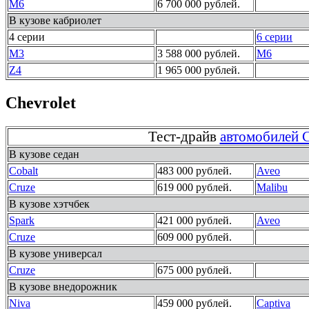
M6
6 700 000 рублей.
В кузове кабриолет
4 серии
6 серии
M3
3 588 000 рублей.
M6
Z4
1 965 000 рублей.
Chevrolet
Тест-драйв
автомобилей C
В кузове седан
Cobalt
483 000 рублей.
Aveo
Cruze
619 000 рублей.
Malibu
В кузове хэтчбек
Spark
421 000 рублей.
Aveo
Cruze
609 000 рублей.
В кузове универсал
Cruze
675 000 рублей.
В кузове внедорожник
Niva
459 000 рублей.
Captiva