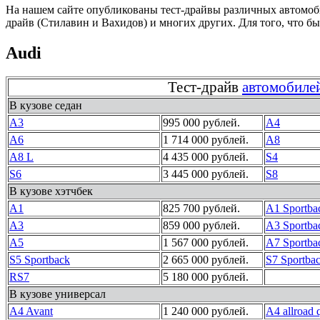
На нашем сайте опубликованы тест-драйвы различных автомоб
драйв (Стилавин и Вахидов) и многих других. Для того, что б
Audi
Тест-драйв
автомобиле
В кузове седан
A3
995 000 рублей.
A4
A6
1 714 000 рублей.
A8
A8 L
4 435 000 рублей.
S4
S6
3 445 000 рублей.
S8
В кузове хэтчбек
A1
825 700 рублей.
A1 Sportba
A3
859 000 рублей.
A3 Sportba
A5
1 567 000 рублей.
A7 Sportba
S5 Sportback
2 665 000 рублей.
S7 Sportba
RS7
5 180 000 рублей.
В кузове универсал
A4 Avant
1 240 000 рублей.
A4 allroad 