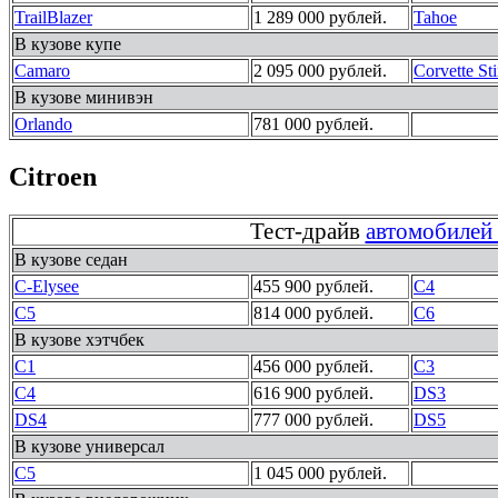
TrailBlazer
1 289 000 рублей.
Tahoe
В кузове купе
Camaro
2 095 000 рублей.
Corvette St
В кузове минивэн
Orlando
781 000 рублей.
Citroen
Тест-драйв
автомобилей 
В кузове седан
C-Elysee
455 900 рублей.
C4
C5
814 000 рублей.
C6
В кузове хэтчбек
C1
456 000 рублей.
C3
C4
616 900 рублей.
DS3
DS4
777 000 рублей.
DS5
В кузове универсал
C5
1 045 000 рублей.