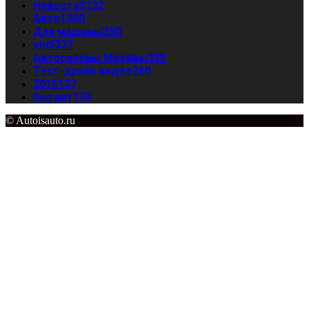
Новости
3132
Авто
1360
Для машины
350
audi
337
Автосалоны Москвы
335
Тест-драйв видео
260
2015
137
Кредит
135
© Autoisauto.ru