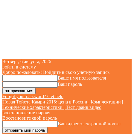
Четверг, 6 августа, 2026
войти в систему
Добро пожаловать! Войдите в свою учётную запись
Ваше имя пользователя
Ваш пароль
Forgot your password? Get help
Новая Тойота Камри 2015: цена в России | Комплектации |
Технические характеристики | Тест-драйв видео
восстановление пароля
Восстановите свой пароль
Ваш адрес электронной почты