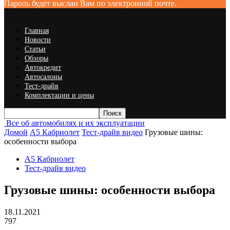
Пароль будет выслан Вам по электронной почте.
Главная
Новости
Статьи
Обзоры
Автокредит
Автосалоны
Тест-драйв
Комплектации и цены
Все об автомобилях и их эксплуатации
Домой
A5 Кабриолет
Тест-драйв видео
Грузовые шины:
особенности выбора
A5 Кабриолет
Тест-драйв видео
Грузовые шины: особенности выбора
18.11.2021
797