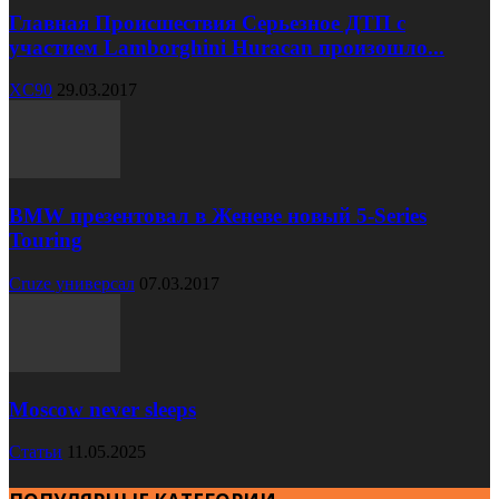
Главная Происшествия Серьезное ДТП с
участием Lamborghini Huracan произошло...
XC90
29.03.2017
BMW презентовал в Женеве новый 5-Series
Touring
Cruze универсал
07.03.2017
Moscow never sleeps
Статьи
11.05.2025