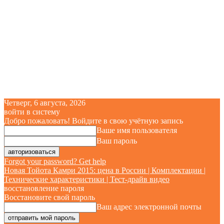
Четверг, 6 августа, 2026
войти в систему
Добро пожаловать! Войдите в свою учётную запись
Ваше имя пользователя
Ваш пароль
Forgot your password? Get help
Новая Тойота Камри 2015: цена в России | Комплектации |
Технические характеристики | Тест-драйв видео
восстановление пароля
Восстановите свой пароль
Ваш адрес электронной почты