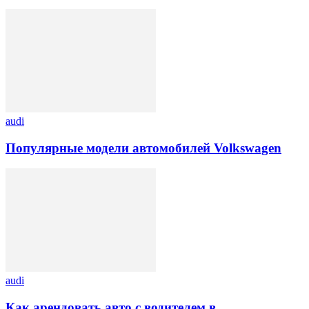
audi
Популярные модели автомобилей Volkswagen
audi
Как арендовать авто с водителем в