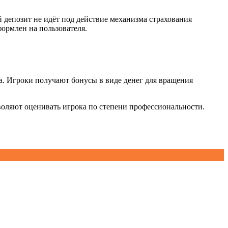
й депозит не идёт под действие механизма страхования
ормлен на пользователя.
та. Игроки получают бонусы в виде денег для вращения
воляют оценивать игрока по степени профессиональности.