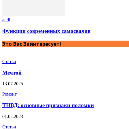
audi
Функции современных самосвалов
Это Вас Заинтересует!
Статьи
Мечтой
13.07.2025
Ремонт
ТНВД: основные признаки поломки
01.02.2023
Статьи