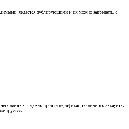
 видимыми, является дублирующими и их можно закрывать, а
чных данных – нужно пройти верификацию личного аккаунта.
локируется.