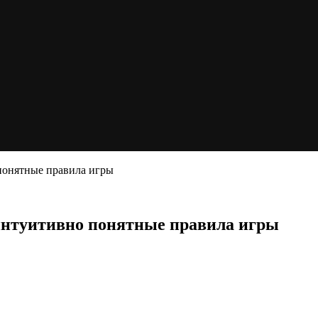
понятные правила игры
интуитивно понятные правила игры