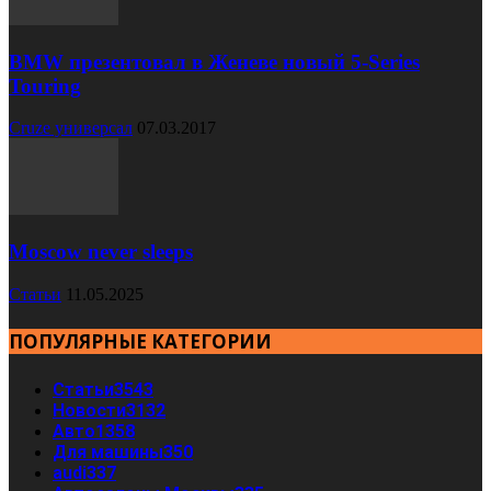
BMW презентовал в Женеве новый 5-Series
Touring
Cruze универсал
07.03.2017
Moscow never sleeps
Статьи
11.05.2025
ПОПУЛЯРНЫЕ КАТЕГОРИИ
Статьи
3543
Новости
3132
Авто
1358
Для машины
350
audi
337