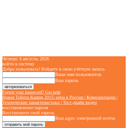
Четверг, 6 августа, 2026
войти в систему
Добро пожаловать! Войдите в свою учётную запись
Ваше имя пользователя
Ваш пароль
Forgot your password? Get help
Новая Тойота Камри 2015: цена в России | Комплектации |
Технические характеристики | Тест-драйв видео
восстановление пароля
Восстановите свой пароль
Ваш адрес электронной почты