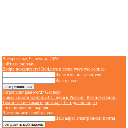
Воскресенье, 9 августа, 2026
войти в систему
Добро пожаловать! Войдите в свою учётную запись
Ваше имя пользователя
Ваш пароль
Forgot your password? Get help
Новая Тойота Камри 2015: цена в России | Комплектации |
Технические характеристики | Тест-драйв видео
восстановление пароля
Восстановите свой пароль
Ваш адрес электронной почты