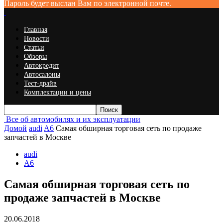
Пароль будет выслан Вам по электронной почте.
Главная
Новости
Статьи
Обзоры
Автокредит
Автосалоны
Тест-драйв
Комплектации и цены
Все об автомобилях и их эксплуатации
Домой
audi
A6
Самая обширная торговая сеть по продаже
запчастей в Москве
audi
A6
Самая обширная торговая сеть по
продаже запчастей в Москве
20.06.2018