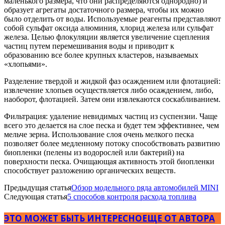
маленького размера, что они распределяются однородно) и
образует агрегаты достаточного размера, чтобы их можно
было отделить от воды. Используемые реагенты представляют
собой сульфат оксида алюминия, хлорид железа или сульфат
железа. Целью флокуляции является увеличение сцепления
частиц путем перемешивания воды и приводит к
образованию все более крупных кластеров, называемых
«хлопьями».
Разделение твердой и жидкой фаз осаждением или флотацией:
извлечение хлопьев осуществляется либо осаждением, либо,
наоборот, флотацией. Затем они извлекаются соскабливанием.
Фильтрация: удаление невидимых частиц из суспензии. Чаще
всего это делается на слое песка и будет тем эффективнее, чем
мельче зерна. Использование слоя очень мелкого песка
позволяет более медленному потоку способствовать развитию
биопленки (пелены из водорослей или бактерий) на
поверхности песка. Очищающая активность этой биопленки
способствует разложению органических веществ.
Предыдущая статья
Обзор модельного ряда автомобилей MINI
Следующая статья
5 способов контроля расхода топлива
ЭТО МОЖЕТ БЫТЬ ИНТЕРЕСНО
ЕЩЕ ОТ АВТОРА