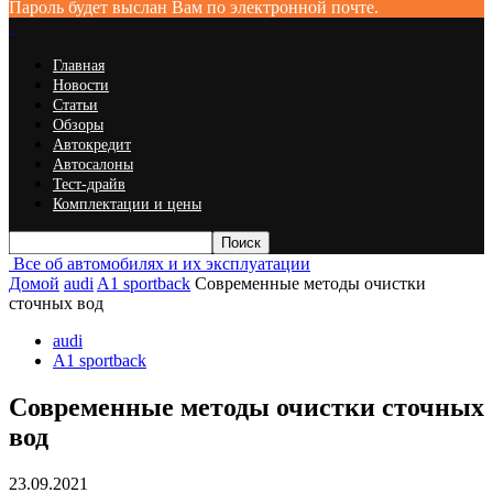
Пароль будет выслан Вам по электронной почте.
Главная
Новости
Статьи
Обзоры
Автокредит
Автосалоны
Тест-драйв
Комплектации и цены
Все об автомобилях и их эксплуатации
Домой
audi
A1 sportback
Современные методы очистки
сточных вод
audi
A1 sportback
Современные методы очистки сточных
вод
23.09.2021