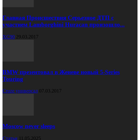
Главная Происшествия Серьезное ДТП с
участием Lamborghini Huracan произошло...
XC90
29.03.2017
BMW презентовал в Женеве новый 5-Series
Touring
Cruze универсал
07.03.2017
Moscow never sleeps
Статьи
11.05.2025