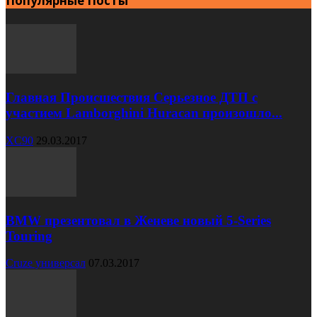
Популярные Посты
Главная Происшествия Серьезное ДТП с
участием Lamborghini Huracan произошло...
XC90
29.03.2017
BMW презентовал в Женеве новый 5-Series
Touring
Cruze универсал
07.03.2017