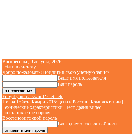
Воскресенье, 9 августа, 2026
войти в систему
Добро пожаловать! Войдите в свою учётную запись
Ваше имя пользователя
Ваш пароль
Forgot your password? Get help
Новая Тойота Камри 2015: цена в России | Комплектации |
Технические характеристики | Тест-драйв видео
восстановление пароля
Восстановите свой пароль
Ваш адрес электронной почты