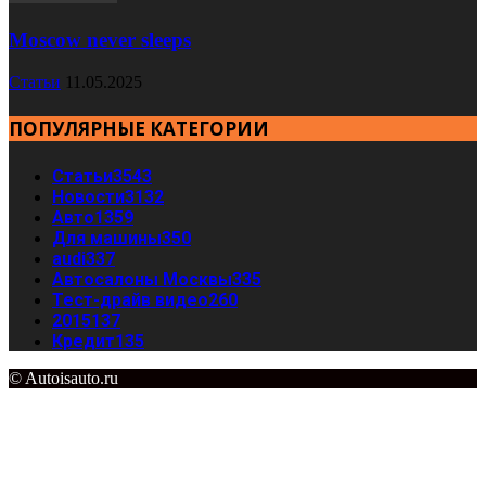
Moscow never sleeps
Статьи
11.05.2025
ПОПУЛЯРНЫЕ КАТЕГОРИИ
Статьи
3543
Новости
3132
Авто
1359
Для машины
350
audi
337
Автосалоны Москвы
335
Тест-драйв видео
260
2015
137
Кредит
135
© Autoisauto.ru