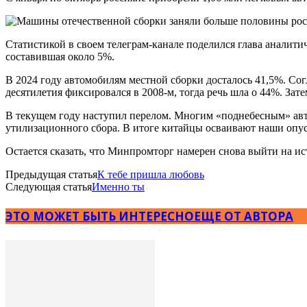
Статистикой в своем телеграм-канале поделился глава аналитич
составившая около 5%.
В 2024 году автомобилям местной сборки досталось 41,5%. С
десятилетия фиксировался в 2008-м, тогда речь шла о 44%. Зате
В текущем году наступил перелом. Многим «поднебесным» авт
утилизационного сбора. В итоге китайцы осваивают наши опу
Остается сказать, что Минпромторг намерен снова выйти на и
Предыдущая статья
К тебе пришла любовь
Следующая статья
Именно ты
ЭТО МОЖЕТ БЫТЬ ИНТЕРЕСНО
ЕЩЕ ОТ АВТОРА