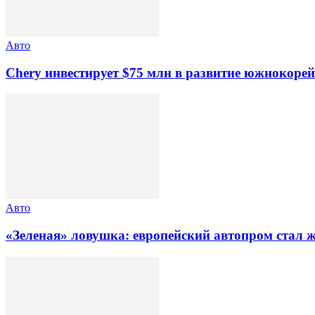
Авто
Chery инвестирует $75 млн в развитие южнокоре
Авто
«Зеленая» ловушка: европейский автопром стал 