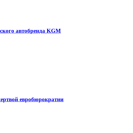
йского автобренда KGM
жертвой евробюрократии