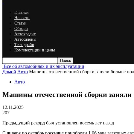
Главная
Новости
Статьи
Обзоры
Автокредит
Автосалоны
Тест-драйв
Комплектации и цены
Все об автомобилях и их эксплуатации
Домой
Авто
Машины отечественной сборки заняли больше по
Авто
Машины отечественной сборки заняли 
12.11.2025
207
Предыдущий рекорд был установлен восемь лет назад
С января по октябрь россияне приобрели 1,06 млн легковых ав