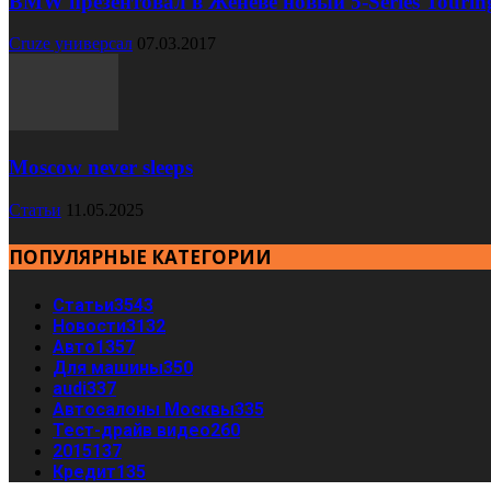
BMW презентовал в Женеве новый 5-Series Tourin
Cruze универсал
07.03.2017
Moscow never sleeps
Статьи
11.05.2025
ПОПУЛЯРНЫЕ КАТЕГОРИИ
Статьи
3543
Новости
3132
Авто
1357
Для машины
350
audi
337
Автосалоны Москвы
335
Тест-драйв видео
260
2015
137
Кредит
135