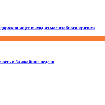
удорожно ищет выход из масштабного кризиса
скать в ближайшие недели