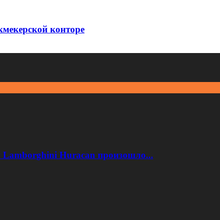
укмекерской конторе
 Lamborghini Huracan произошло...