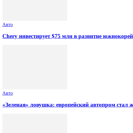
Авто
Chery инвестирует $75 млн в развитие южнокоре
Авто
«Зеленая» ловушка: европейский автопром стал 