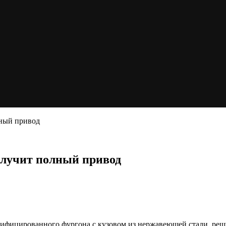
лный привод
олучит полный привод
трифицированного фургона с кузовом из нержавеющей стали, реш