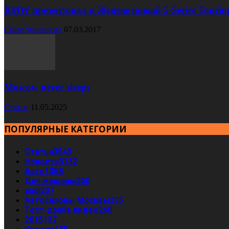
BMW презентовал в Женеве новый 5-Series Tourin
Cruze универсал
07.03.2017
Moscow never sleeps
Статьи
11.05.2025
ПОПУЛЯРНЫЕ КАТЕГОРИИ
Статьи
3543
Новости
3132
Авто
1358
Для машины
350
audi
337
Автосалоны Москвы
335
Тест-драйв видео
260
2015
137