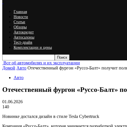
Главная
Новости
Статьи
Обзоры
Автокредит
Автосалоны
Тест-драйв
Комплектации и цены
Все об автомобилях и их эксплуатации
Домой
Авто
Отечественный фургон «Руссо-Балт» получит по
Авто
Отечественный фургон «Руссо-Балт» п
01.06.2026
140
Новинке достался дизайн в стиле Tesla Cybertruck
Компания «Руссо-Балт», которая занимается разработкой элек