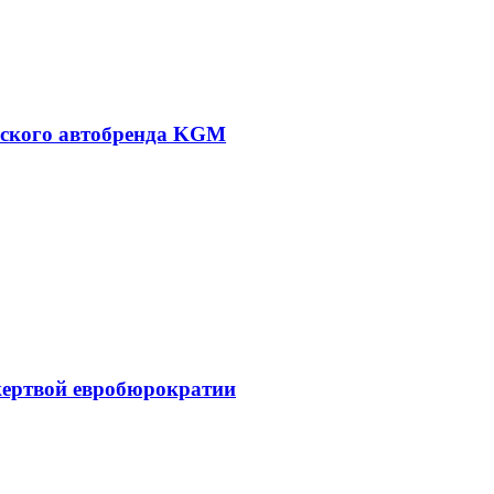
йского автобренда KGM
жертвой евробюрократии