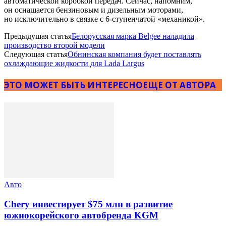
автоматической коробкой передач. Сейчас, напомним,
он оснащается бензиновым и дизельным моторами,
но исключительно в связке с 6-ступенчатой «механикой».
Предыдущая статья
Белорусская марка Belgee наладила
производство второй модели
Следующая статья
Обнинская компания будет поставлять
охлаждающие жидкости для Lada Largus
ЭТО МОЖЕТ БЫТЬ ИНТЕРЕСНО
ЕЩЕ ОТ АВТОРА
Авто
Chery инвестирует $75 млн в развитие
южнокорейского автобренда KGM