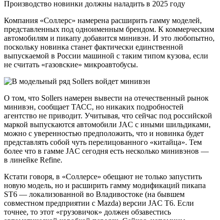
Производство новинки должны наладить в 2025 году
Компания «Соллерс» намерена расширить гамму моделей,
представленных под одноименным брендом. К коммерческим
автомобилям и пикапу добавится минивэн. И это любопытно,
поскольку новинка станет фактически единственной
выпускаемой в России машиной с таким типом кузова, если
не считать «газовские» микроавтобусы.
О том, что Sollers намерен вывести на отечественный рынок
минивэн, сообщает ТАСС, но никаких подробностей
агентство не приводит. Учитывая, что сейчас под российской
маркой выпускаются автомобили JAC с иными шильдиками,
можно с уверенностью предположить, что и новинка будет
представлять собой чуть перелицованного «китайца». Тем
более что в гамме JAC сегодня есть несколько минивэнов —
в линейке Refine.
Кстати говоря, в «Соллерсе» обещают не только запустить
новую модель, но и расширить гамму модификаций пикапа
ST6 — локализованной во Владивостоке (на бывшем
совместном предприятии с Mazda) версии JAC T6. Если
точнее, то этот «грузовичок» должен обзавестись