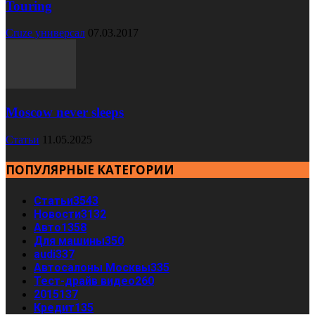
Touring
Cruze универсал
07.03.2017
Moscow never sleeps
Статьи
11.05.2025
ПОПУЛЯРНЫЕ КАТЕГОРИИ
Статьи
3543
Новости
3132
Авто
1358
Для машины
350
audi
337
Автосалоны Москвы
335
Тест-драйв видео
260
2015
137
Кредит
135