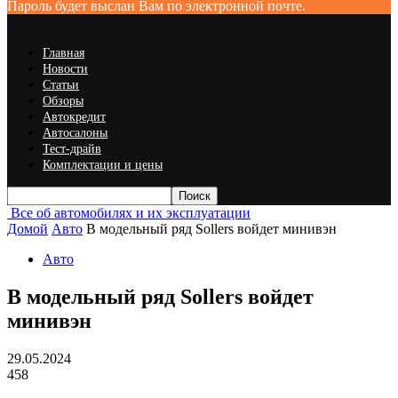
Пароль будет выслан Вам по электронной почте.
Главная
Новости
Статьи
Обзоры
Автокредит
Автосалоны
Тест-драйв
Комплектации и цены
Все об автомобилях и их эксплуатации
Домой
Авто
В модельный ряд Sollers войдет минивэн
Авто
В модельный ряд Sollers войдет
минивэн
29.05.2024
458