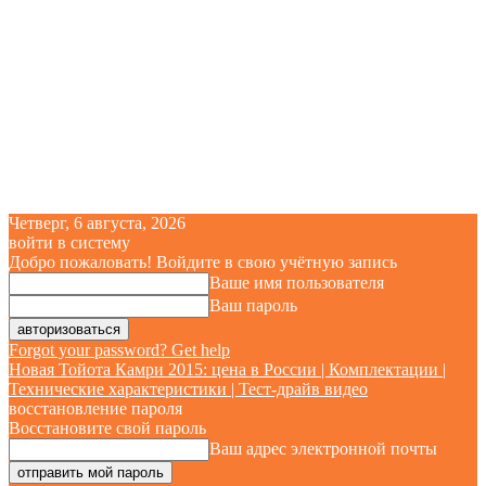
Четверг, 6 августа, 2026
войти в систему
Добро пожаловать! Войдите в свою учётную запись
Ваше имя пользователя
Ваш пароль
Forgot your password? Get help
Новая Тойота Камри 2015: цена в России | Комплектации |
Технические характеристики | Тест-драйв видео
восстановление пароля
Восстановите свой пароль
Ваш адрес электронной почты