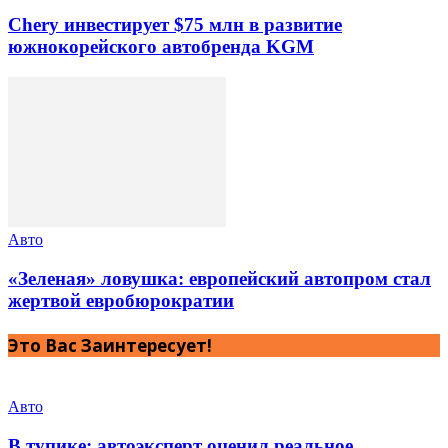
Chery инвестирует $75 млн в развитие
южнокорейского автобренда KGM
Авто
«Зеленая» ловушка: европейский автопром стал
жертвой евробюрократии
Это Вас Заинтересует!
Авто
В тупике: автоэксперт оценил реальное