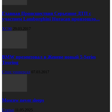
Главная Происшествия Серьезное ДТП с
участием Lamborghini Huracan произошло...
XC90
29.03.2017
BMW презентовал в Женеве новый 5-Series
Touring
Cruze универсал
07.03.2017
Moscow never sleeps
Статьи
11.05.2025