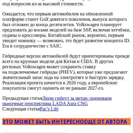
под вопросом из-за высокой стоимости.
Ожидается, что первым автомобилем на обновленной
платформе станет Golf девятого поколения, выпуск которого
был отложен до конца десятилетия. Volkswagen планирует
предложить до восьми моделей на базе SSP, включая хетчбэки,
седаны и кроссоверы. Китайский рынок, вероятно, первым
увидит новинку — возможно, это будет развитие концепта ID.
Era в сотрудничестве с SAIC.
Гибридные версии автомобилей будут ориентированы прежде
всего на крупные модели для Китая и США. В других
регионах Volkswagen может сохранить ставку
на подключаемые гибриды (PHEV), которые уже предлагают
значительный запас хода на электротяге и быструю зарядку.
Реализация проекта начнется в 2026 году, а европейские
покупатели смогут оценить ее не раньше 2027-го.
Предыдущая статья
Люди гибнут за метан: оцениваем
рыночные перспективы LADA Aura CNG
Следующая статья
Pac’s Life
ЭТО МОЖЕТ БЫТЬ ИНТЕРЕСНО
ЕЩЕ ОТ АВТОРА