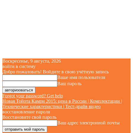
Воскресенье, 9 августа, 2026
войти в систему
Добро пожаловать! Войдите в свою учётную запись
Ваше имя пользователя
Ваш пароль
Forgot your password? Get help
Новая Тойота Камри 2015: цена в России | Комплектации |
Технические характеристики | Тест-драйв видео
восстановление пароля
Восстановите свой пароль
Ваш адрес электронной почты