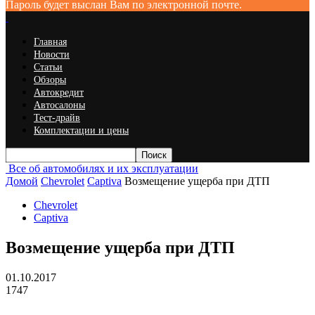
Пароль будет выслан Вам по электронной почте.
Главная
Новости
Статьи
Обзоры
Автокредит
Автосалоны
Тест-драйв
Комплектации и цены
Все об автомобилях и их эксплуатации
Домой
Chevrolet
Captiva
Возмещение ущерба при ДТП
Chevrolet
Captiva
Возмещение ущерба при ДТП
01.10.2017
1747