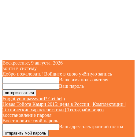
Воскресенье, 9 августа, 2026
войти в систему
Добро пожаловать! Войдите в свою учётную запись
Ваше имя пользователя
Ваш пароль
Forgot your password? Get help
Новая Тойота Камри 2015: цена в России | Комплектации |
Технические характеристики | Тест-драйв видео
восстановление пароля
Восстановите свой пароль
Ваш адрес электронной почты