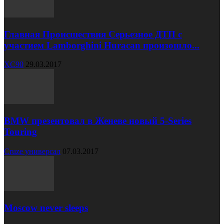
Главная Происшествия Серьезное ДТП с
участием Lamborghini Huracan произошло...
XC90
29.03.2017
BMW презентовал в Женеве новый 5-Series
Touring
Cruze универсал
07.03.2017
Moscow never sleeps