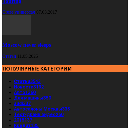
Touring
Cruze универсал
07.03.2017
Moscow never sleeps
Статьи
11.05.2025
ПОПУЛЯРНЫЕ КАТЕГОРИИ
Статьи
3543
Новости
3132
Авто
1360
Для машины
350
audi
337
Автосалоны Москвы
335
Тест-драйв видео
260
2015
137
Кредит
135