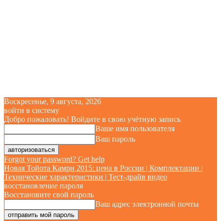
Воскресенье, 9 августа, 2026
войти в систему
Добро пожаловать! Войдите в свою учётную запись
Ваше имя пользователя
Ваш пароль
Forgot your password? Get help
Новая Тойота Камри 2015: цена в России | Комплектации |
Технические характеристики | Тест-драйв видео
восстановление пароля
Восстановите свой пароль
Ваш адрес электронной почты