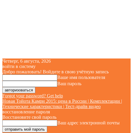
Четверг, 6 августа, 2026
войти в систему
Добро пожаловать! Войдите в свою учётную запись
Ваше имя пользователя
Ваш пароль
Forgot your password? Get help
Новая Тойота Камри 2015: цена в России | Комплектации |
Технические характеристики | Тест-драйв видео
восстановление пароля
Восстановите свой пароль
Ваш адрес электронной почты