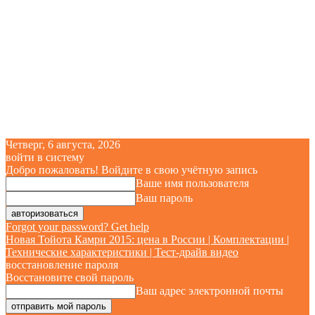
Четверг, 6 августа, 2026
войти в систему
Добро пожаловать! Войдите в свою учётную запись
Ваше имя пользователя
Ваш пароль
Forgot your password? Get help
Новая Тойота Камри 2015: цена в России | Комплектации |
Технические характеристики | Тест-драйв видео
восстановление пароля
Восстановите свой пароль
Ваш адрес электронной почты