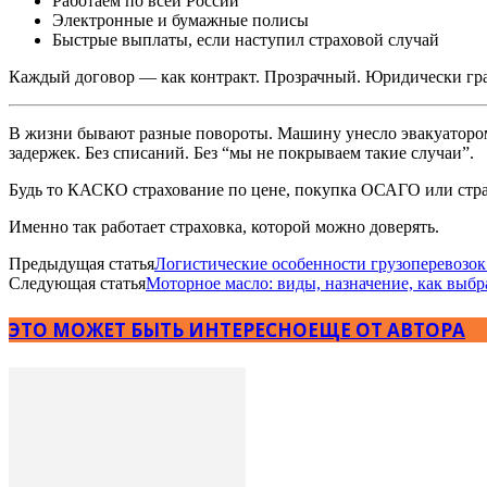
Работаем по всей России
Электронные и бумажные полисы
Быстрые выплаты, если наступил страховой случай
Каждый договор — как контракт. Прозрачный. Юридически грам
В жизни бывают разные повороты. Машину унесло эвакуатором
задержек. Без списаний. Без “мы не покрываем такие случаи”.
Будь то КАСКО страхование по цене, покупка ОСАГО или стра
Именно так работает страховка, которой можно доверять.
Предыдущая статья
Логистические особенности грузоперевозок
Следующая статья
Моторное масло: виды, назначение, как выбр
ЭТО МОЖЕТ БЫТЬ ИНТЕРЕСНО
ЕЩЕ ОТ АВТОРА