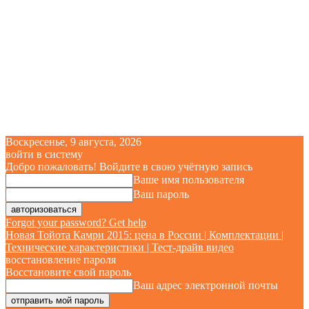
Воскресенье, 9 августа, 2026
войти в систему
Добро пожаловать! Войдите в свою учётную запись
Ваше имя пользователя
Ваш пароль
Forgot your password? Get help
Новая Тойота Камри 2015: цена в России | Комплектации |
Технические характеристики | Тест-драйв видео
восстановление пароля
Восстановите свой пароль
Ваш адрес электронной почты