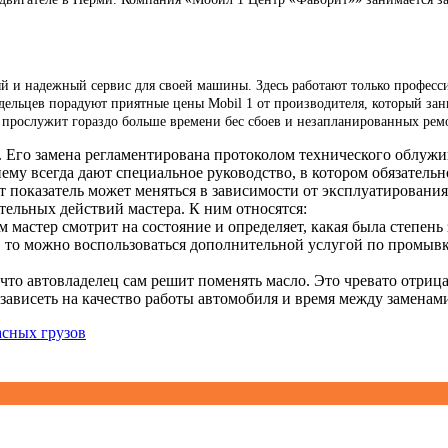
й и надежный сервис для своей машины. Здесь работают только професси
дельцев порадуют приятные цены Mobil 1 от производителя, который зан
 прослужит гораздо больше времени бес сбоев и незапланированных рем
. Его замена регламентирована протоколом технического облуж
му всегда дают специальное руководство, в котором обязательно
от показатель может меняться в зависимости от эксплуатировани
ательных действий мастера. К ним относятся:
 мастер смотрит на состояние и определяет, какая была степень
о, то можно воспользоваться дополнительной услугой по промы
 что автовладелец сам решит поменять масло. Это чревато отри
зависеть на качество работы автомобиля и время между заменами
сных грузов