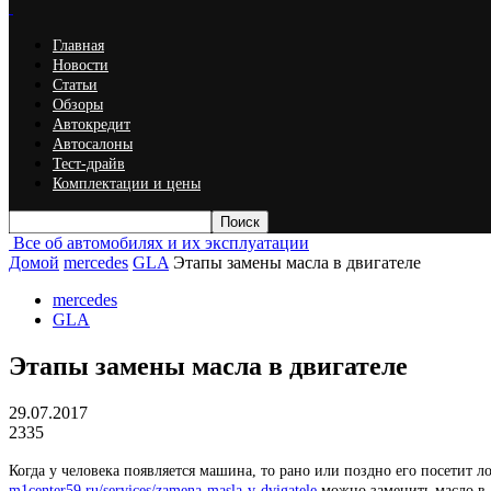
Главная
Новости
Статьи
Обзоры
Автокредит
Автосалоны
Тест-драйв
Комплектации и цены
Все об автомобилях и их эксплуатации
Домой
mercedes
GLA
Этапы замены масла в двигателе
mercedes
GLA
Этапы замены масла в двигателе
29.07.2017
2335
Когда у человека появляется машина, то рано или поздно его посетит 
m1center59.ru/services/zamena-masla-v-dvigatele
можно заменить масло в 