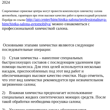
2024
Современные сервисные центры могут провести комплексную химчистку салона
автомобиля, гарантируя при этом высокое качество работ и превосходный результат.
http://azr.center/himchistka-salona/professionalnaya-
Перейдя по ссылке
himchistka-salona-avtomobilya/
можно ознакомиться с
профессиональной химчисткой салона.
Основными этапами химчистки являются следующие
последовательные операции:
1) Сухая химчистка – нанесение специальных
быстросохнущих составов с последующим удалением при
помощи пылесоса. Для этих целей используется несколько
насадок, приспособленных под этот вид работ и
обеспечивающих высокое качество очистки. Надо отметить,
что этот вид химчистки рекомендуется при незначительном
загрязнении салона;
2) Влажная химчистка предполагает использование
специальных жидких синтетических моющих средств. После
такой обработки необходима просушка салона;
3) Удаление неприятного запаха обеспечивается