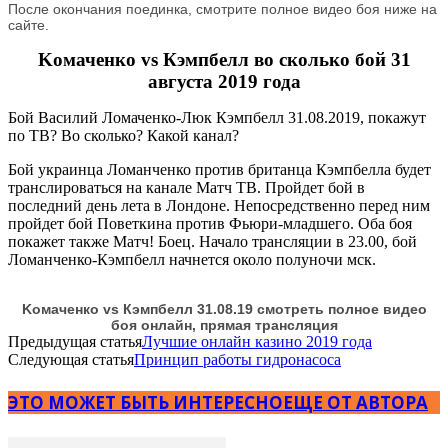
После окончания поединка, смотрите полное видео боя ниже на
сайте.
Kомаченко vs Кэмпбелл во сколько бой 31
августа 2019 года
Бой Василий Ломаченко-Люк Кэмпбелл 31.08.2019, покажут
по ТВ? Во сколько? Какой канал?
Бой украинца Ломанченко против британца Кэмпбелла будет
транслироваться на канале Матч ТВ. Пройдет бой в
последний день лета в Лондоне. Непосредственно перед ним
пройдет бой Поветкина против Фьюри-младшего. Оба боя
покажет также Матч! Боец. Начало трансляции в 23.00, бой
Ломанченко-Кэмпбелл начнется около полуночи мск.
Kомаченко vs Кэмпбелл 31.08.19 смотреть полное видео
боя онлайн, прямая трансляция
Предыдущая статья
Лучшие онлайн казино 2019 года
Следующая статья
Принцип работы гидронасоса
ЭТО МОЖЕТ БЫТЬ ИНТЕРЕСНО
ЕЩЕ ОТ АВТОРА