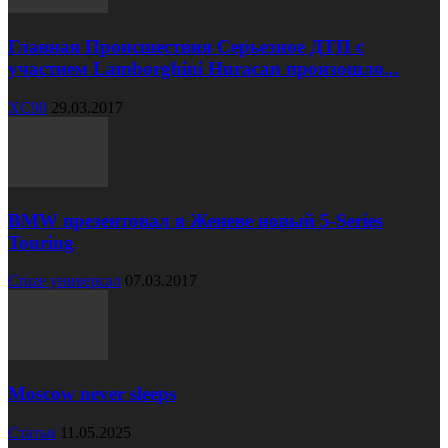
Главная Происшествия Серьезное ДТП с
участием Lamborghini Huracan произошло...
XC90
29.03.2017
BMW презентовал в Женеве новый 5-Series
Touring
Cruze универсал
07.03.2017
Moscow never sleeps
Статьи
11.05.2025