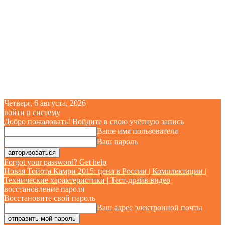
Четверг, 6 августа, 2026
войти в систему
Добро пожаловать! Войдите в свою учётную запись
Ваше имя пользователя
Ваш пароль
Forgot your password? Get help
Новая Тойота Камри 2015: цена в России | Комплектации |
Технические характеристики | Тест-драйв видео
восстановление пароля
Восстановите свой пароль
Ваш адрес электронной почты