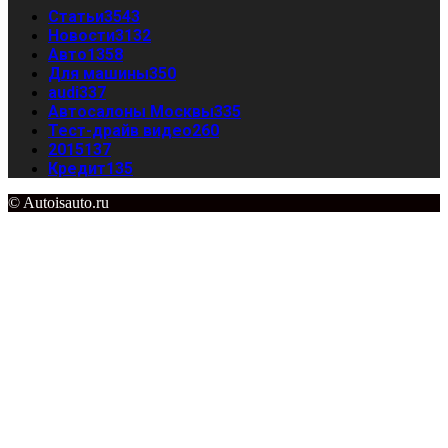
Статьи
3543
Новости
3132
Авто
1358
Для машины
350
audi
337
Автосалоны Москвы
335
Тест-драйв видео
260
2015
137
Кредит
135
© Autoisauto.ru