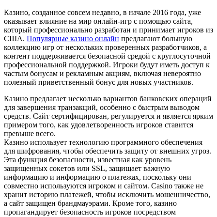
Казино, созданное совсем недавно, в начале 2016 года, уже
оказывает влияние на мир онлайн-игр с помощью сайта,
который профессионально разработан и принимает игроков из
США.
Популярные казино онлайн
предлагают большую
коллекцию игр от нескольких проверенных разработчиков, а
контент поддерживается безопасной средой с круглосуточной
профессиональной поддержкой. Игроки будут иметь доступ к
частым бонусам и рекламным акциям, включая невероятно
полезный приветственный бонус для новых участников.
Казино предлагает несколько вариантов банковских операций
для завершения транзакций, особенно с быстрым выводом
средств. Сайт сертифицирован, регулируется и является ярким
примером того, как удовлетворенность игроков ставится
превыше всего.
Казино использует технологию программного обеспечения
для шифрования, чтобы обеспечить защиту от внешних угроз.
Эта функция безопасности, известная как уровень
защищенных сокетов или SSL, защищает важную
информацию и информацию о платежах, поскольку они
совместно используются игроком и сайтом. Casino также не
хранит историю платежей, чтобы исключить мошенничество,
а сайт защищен брандмауэрами. Кроме того, казино
пропагандирует безопасность игроков посредством