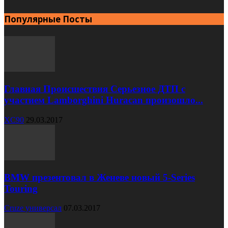
Популярные Посты
Главная Происшествия Серьезное ДТП с
участием Lamborghini Huracan произошло...
XC90
29.03.2017
BMW презентовал в Женеве новый 5-Series
Touring
Cruze универсал
07.03.2017