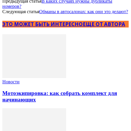
Предыдущая статья
В каких случаях нужны дубликаты
номеров?
Следующая статья
Обманы в автосалонах: как они это делают?
ЭТО МОЖЕТ БЫТЬ ИНТЕРЕСНО
ЕЩЕ ОТ АВТОРА
Новости
Мотоэкипировка: как собрать комплект для
начинающих