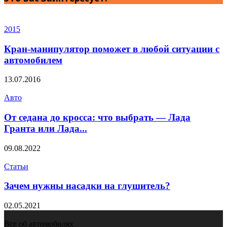
2015
Кран-манипулятор поможет в любой ситуации с
автомобилем
13.07.2016
Авто
От седана до кросса: что выбрать — Лада
Гранта или Лада...
09.08.2022
Статьи
Зачем нужны насадки на глушитель?
02.05.2021
Все об автомобилях