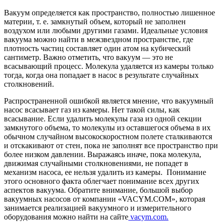
Вакуум определяется как пространство, полностью лишенное
материи, т. е. замкнутый объем, который не заполнен
воздухом или любыми другими газами. Идеальные условия
вакуума можно найти в межзвездном пространстве, где
плотность частиц составляет один атом на кубический
сантиметр. Важно отметить, что вакуум — это не
всасывающий процесс. Молекула удаляется из камеры только
тогда, когда она попадает в насос в результате случайных
столкновений.
Распространенной ошибкой является мнение, что вакуумный
насос всасывает газ из камеры. Нет такой силы, как
всасывание. Если удалить молекулы газа из одной секции
замкнутого объема, то молекулы из оставшегося объема в их
обычном случайном высокоскоростном полете сталкиваются
и отскакивают от стен, пока не заполнят все пространство при
более низком давлении. Выражаясь иначе, пока молекула,
движимая случайными столкновениями, не попадет в
механизм насоса, ее нельзя удалить из камеры. Понимание
этого основного факта облегчает понимание всех других
аспектов вакуума. Обратите внимание, большой выбор
вакуумных насосов от компании «VACYM.COM», которая
занимается реализацией вакуумного и измерительного
оборудования можно найти на сайте
vacym.com.