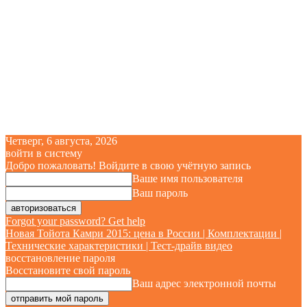
Четверг, 6 августа, 2026
войти в систему
Добро пожаловать! Войдите в свою учётную запись
Ваше имя пользователя
Ваш пароль
Forgot your password? Get help
Новая Тойота Камри 2015: цена в России | Комплектации |
Технические характеристики | Тест-драйв видео
восстановление пароля
Восстановите свой пароль
Ваш адрес электронной почты