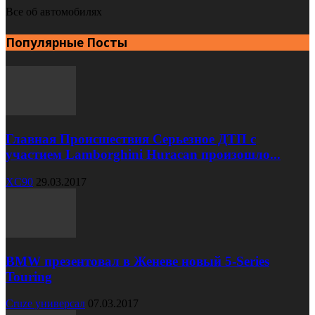
Все об автомобилях
Популярные Посты
Главная Происшествия Серьезное ДТП с
участием Lamborghini Huracan произошло...
XC90
29.03.2017
BMW презентовал в Женеве новый 5-Series
Touring
Cruze универсал
07.03.2017