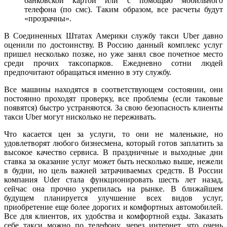
банковской картой или с помощью мобильного
телефона (по смс). Таким образом, все расчеты будут
«прозрачны».
В Соединенных Штатах Америки службу такси Uber давно
оценили по достоинству. В Россию данный комплекс услуг
пришел несколько позже, но уже занял свое почетное место
среди прочих таксопарков. Ежедневно сотни людей
предпочитают обращаться именно в эту службу.
Все машины находятся в соответствующем состоянии, они
постоянно проходят проверку, все проблемы (если таковые
появятся) быстро устраняются. За свою безопасность клиенты
такси Uber могут нисколько не переживать.
Что касается цен за услуги, то они не маленькие, но
удовлетворят любого бизнесмена, который готов заплатить за
высокое качество сервиса. В праздничные и выходные дни
ставка за оказание услуг может быть несколько выше, нежели
в будни, но цель важней затрачиваемых средств. В России
компания Uder стала функционировать шесть лет назад,
сейчас она прочно укрепилась на рынке. В ближайшем
будущем планируется улучшение всех видов услуг,
приобретение еще более дорогих и комфортных автомобилей.
Все для клиентов, их удобства и комфортной езды. Заказать
себе такси можно по телефону, через интернет, что очень