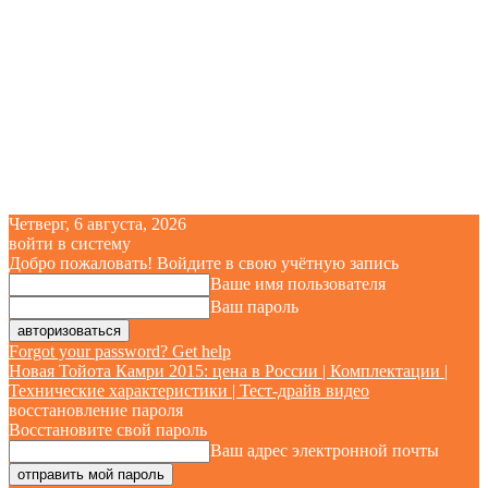
Четверг, 6 августа, 2026
войти в систему
Добро пожаловать! Войдите в свою учётную запись
Ваше имя пользователя
Ваш пароль
Forgot your password? Get help
Новая Тойота Камри 2015: цена в России | Комплектации |
Технические характеристики | Тест-драйв видео
восстановление пароля
Восстановите свой пароль
Ваш адрес электронной почты