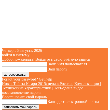
Четверг, 6 августа, 2026
войти в систему
Добро пожаловать! Войдите в свою учётную запись
Ваше имя пользователя
Ваш пароль
Forgot your password? Get help
Новая Тойота Камри 2015: цена в России | Комплектации |
Технические характеристики | Тест-драйв видео
восстановление пароля
Восстановите свой пароль
Ваш адрес электронной почты