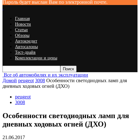
Пароль будет выслан Вам по электронной почте.
Главная
Новости
Статьи
Обзоры
Автокредит
Автосалоны
Тест-драйв
Комплектации и цены
Все об автомобилях и их эксплуатации
Домой
peugeot
3008
Особенности светодиодных ламп для
дневных ходовых огней (ДХО)
peugeot
3008
Особенности светодиодных ламп для
дневных ходовых огней (ДХО)
21.06.2017