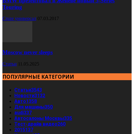
BMW презентовал в Женеве новый 5-Series
Touring
Cruze универсал
07.03.2017
Moscow never sleeps
Статьи
11.05.2025
ПОПУЛЯРНЫЕ КАТЕГОРИИ
Статьи
3543
Новости
3132
Авто
1358
Для машины
350
audi
337
Автосалоны Москвы
335
Тест-драйв видео
260
2015
137