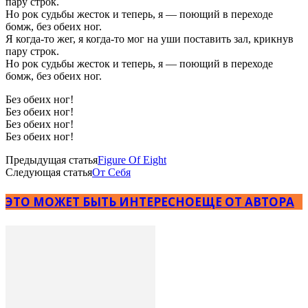
пару строк.
Но рок судьбы жесток и теперь, я — поющий в переходе
бомж, без обеих ног.
Я когда-то жег, я когда-то мог на уши поставить зал, крикнув
пару строк.
Но рок судьбы жесток и теперь, я — поющий в переходе
бомж, без обеих ног.
Без обеих ног!
Без обеих ног!
Без обеих ног!
Без обеих ног!
Предыдущая статья
Figure Of Eight
Следующая статья
От Себя
ЭТО МОЖЕТ БЫТЬ ИНТЕРЕСНО
ЕЩЕ ОТ АВТОРА