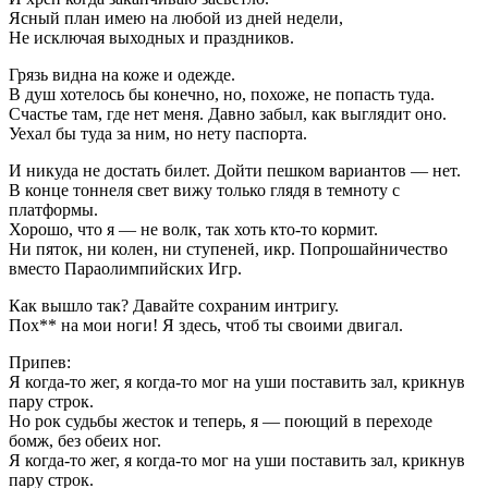
Ясный план имею на любой из дней недели,
Не исключая выходных и праздников.
Грязь видна на коже и одежде.
В душ хотелось бы конечно, но, похоже, не попасть туда.
Счастье там, где нет меня. Давно забыл, как выглядит оно.
Уехал бы туда за ним, но нету паспорта.
И никуда не достать билет. Дойти пешком вариантов — нет.
В конце тоннеля свет вижу только глядя в темноту с
платформы.
Хорошо, что я — не волк, так хоть кто-то кормит.
Ни пяток, ни колен, ни ступеней, икр. Попрошайничество
вместо Параолимпийских Игр.
Как вышло так? Давайте сохраним интригу.
Пох** на мои ноги! Я здесь, чтоб ты своими двигал.
Припев:
Я когда-то жег, я когда-то мог на уши поставить зал, крикнув
пару строк.
Но рок судьбы жесток и теперь, я — поющий в переходе
бомж, без обеих ног.
Я когда-то жег, я когда-то мог на уши поставить зал, крикнув
пару строк.