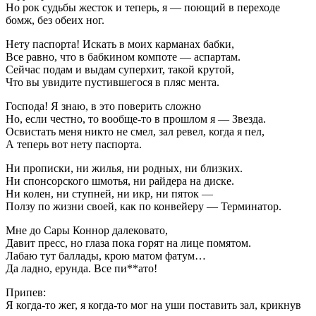
Но рок судьбы жесток и теперь, я — поющий в переходе
бомж, без обеих ног.
Нету паспорта! Искать в моих карманах бабки,
Все равно, что в бабкином компоте — аспартам.
Сейчас подам и выдам суперхит, такой крутой,
Что вы увидите пустившегося в пляс мента.
Господа! Я знаю, в это поверить сложно
Но, если честно, то вообще-то в прошлом я — Звезда.
Освистать меня никто не смел, зал ревел, когда я пел,
А теперь вот нету паспорта.
Ни прописки, ни жилья, ни родных, ни близких.
Ни спонсорского шмотья, ни райдера на диске.
Ни колен, ни ступней, ни икр, ни пяток —
Ползу по жизни своей, как по конвейеру — Терминатор.
Мне до Сары Коннор далековато,
Давит пресс, но глаза пока горят на лице помятом.
Лабаю тут баллады, крою матом фатум…
Да ладно, ерунда. Все пи**ато!
Припев:
Я когда-то жег, я когда-то мог на уши поставить зал, крикнув