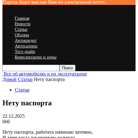
Пароль будет выслан Вам по электронной почте.
Главная
Новости
Статьи
Обзоры
Автокредит
Автосалоны
Тест-драйв
Комплектации и цены
Все об автомобилях и их эксплуатации
Домой
Статьи
Нету паспорта
Статьи
Нету паспорта
22.12.2025
666
Нету паспорта, работать начинаю затемно,
И хрен когда заканчиваю засветло.