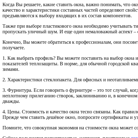
Когда Вы решаете, какие ставить окна, важно понимать, что ок
качество и характеристики составных частей определяют свойс
предъявляются к выбору входящих в их состав компонентов.
Также при выборе пластикового окна необходимо учитывать т
пропускать уличный шум. И еще один немаловажный аспект – о
Конечно, Вы можете обратиться к профессионалам, они посовету
получаете.
1. Как выбрать профиль? Вы можете поставить на выбор окна 
показателей теплозащиты. В норме, для обычной городской кв
зимами.
2. Характеристики стеклопакета. Для офисных и неотапливае
3. Фурнитура. Если говорить о фурнитуре – это тот случай, ко
неплотному прилеганию створок, заклиниванию и, в конечном 
дважды.
4. Цены. Стоимость и качество окна тесно связаны. Как прави
Прежде чем ставить дешёвое окно, попросите сертификаты и узн
Помните, что совокупная экономия на стоимости окна может со