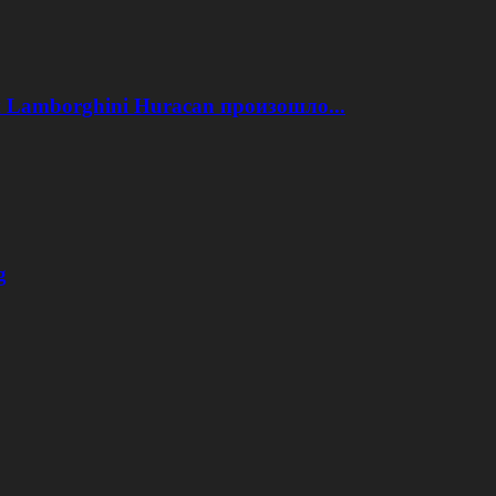
 Lamborghini Huracan произошло...
g