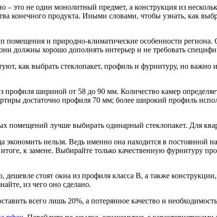
но – это не один монолитный предмет, а конструкция из нескольк
тва конечного продукта. Иными словами, чтобы узнать, как выбр
ип помещения и природно-климатические особенности региона. 
ни должны хорошо дополнять интерьер и не требовать специфич
ют, как выбрать стеклопакет, профиль и фурнитуру, но важно и 
из профиля шириной от 58 до 90 мм. Количество камер определ
артиры достаточно профиля 70 мм; более широкий профиль испол
мых помещений лучше выбирать одинарный стеклопакет. Для ква
гда экономить нельзя. Ведь именно она находится в постоянной 
итоге, к замене. Выбирайте только качественную фурнитуру пр
ло, дешевле стоят окна из профиля класса В, а также конструкц
айте, из чего оно сделано.
ставить всего лишь 20%, а потерянное качество и необходимость