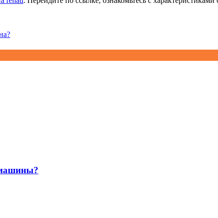
а rehau
. Перейдите по ссылке, ознакомьтесь с характеристикам
на?
 машины?