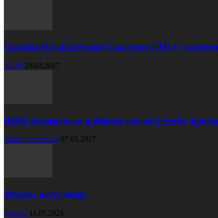
Главная Происшествия Серьезное ДТП с участием
XC90
29.03.2017
BMW презентовал в Женеве новый 5-Series Tourin
Cruze универсал
07.03.2017
Moscow never sleeps
Статьи
11.05.2025