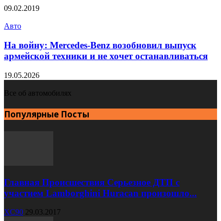
09.02.2019
Авто
На войну: Mercedes-Benz возобновил выпуск
армейской техники и не хочет останавливаться
19.05.2026
Все об автомобилях
Популярные Посты
Главная Происшествия Серьезное ДТП с
участием Lamborghini Huracan произошло...
XC90
29.03.2017