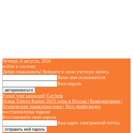
Четверг, 6 августа, 2026
войти в систему
Добро пожаловать! Войдите в свою учётную запись
Ваше имя пользователя
Ваш пароль
Forgot your password? Get help
Новая Тойота Камри 2015: цена в России | Комплектации |
Технические характеристики | Тест-драйв видео
восстановление пароля
Восстановите свой пароль
Ваш адрес электронной почты