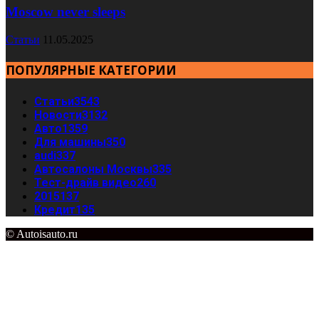
Moscow never sleeps
Статьи
11.05.2025
ПОПУЛЯРНЫЕ КАТЕГОРИИ
Статьи
3543
Новости
3132
Авто
1359
Для машины
350
audi
337
Автосалоны Москвы
335
Тест-драйв видео
260
2015
137
Кредит
135
© Autoisauto.ru