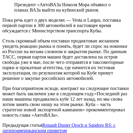
Президент «АвтоВАЗа Николя Мора объявил о
планах ВАЗа выйти на кубинский рынок
Пока речь идет о двух моделях — Vesta и Largus, поставка
первой партии в 300 автомобилей в настоящее время
обсуждается с Министерством транспорта Кубы.
Столь скромный объем поставки продиктован желанием
увидеть реакцию рынка и понять, будет ли спрос на новинки
из России на весьма сложном и закрытом рынке. По данным
ТАСС, первая партия машин будет доставлена на остров
свободы уже в мае, после чего отправятся в таксомоторные
парки и прокатные агентства, где начнется их тестовая
эксплуатация, по результатам которой на Кубе примут
решение о закупке российских автомобилей.
При благоприятном исходе, контракт на следующие поставки
может быть заключен уже в следующем году.«Последний раз
наши машины продавались кубе 12 лет назад, но мы снова
хотим занять свою нишу на этом рынке. Куба – часть
стратегии новой экспортной кампании» прокомментировал
новость глава «АвтоВАЗа».
Предыдущая статья
Renault Duster Oroch и Sandero RS: с
латиноамериканским приветом