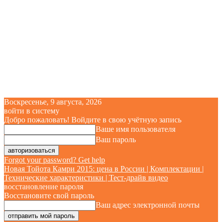
Воскресенье, 9 августа, 2026
войти в систему
Добро пожаловать! Войдите в свою учётную запись
Ваше имя пользователя
Ваш пароль
Forgot your password? Get help
Новая Тойота Камри 2015: цена в России | Комплектации |
Технические характеристики | Тест-драйв видео
восстановление пароля
Восстановите свой пароль
Ваш адрес электронной почты