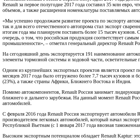
Renault за первое полугодие 2017 года составил 35 млн евро, 
объемов, а также расширения номенклатуры поставляемых авт
«Мы успешно продолжаем развитие проекта по экспорту автоко
так и для всего отечественного автопрома стал экспорт сваре
итогам года мы планируем поставить более 15 тысяч кузовов. 
очередь, о том, что российская продукция соответствует сам
промышленности», – отметил генеральный директор Renault Р
На сегодняшний день экспортируется 191 наименование автоко
элементы тормозной системы и ходовой части, осветительные 
Одним из крупнейших экспортных проектов является проект по
месяцев 2017 года было отгружено более 7,7 тысяч кузовов и 
(23%), а также страны Африки, Ближнего Востока и Индия.
Помимо автокомпонентов, Renault Россия занимает лидирующие
ближнего и дальнего зарубежья. На данный момент Renault Рос
автомобилей.
С февраля 2016 года Renault Россия экспортирует автомобили R
производителем легковых автомобилей, который начал экспор
Республикой Вьетнам (c 1 января 2017 года ввозная таможенна
Высоким экспортным потенциалом обладает Renault Kaptur: это 