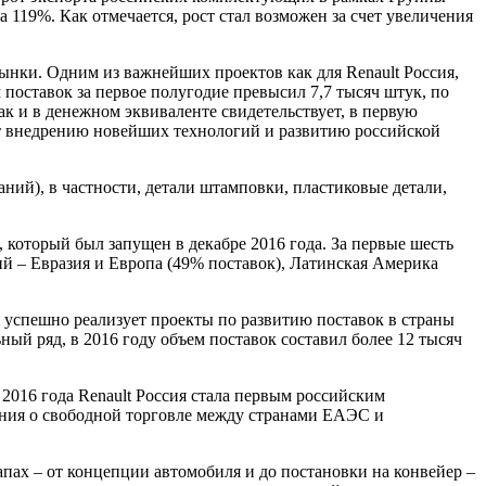
а 119%. Как отмечается, рост стал возможен за счет увеличения
ынки. Одним из важнейших проектов как для Renault Россия,
поставок за первое полугодие превысил 7,7 тысяч штук, по
ак и в денежном эквиваленте свидетельствует, в первую
ует внедрению новейших технологий и развитию российской
ний), в частности, детали штамповки, пластиковые детали,
который был запущен в декабре 2016 года. За первые шесть
ий – Евразия и Европа (49% поставок), Латинская Америка
 успешно реализует проекты по развитию поставок в страны
ый ряд, в 2016 году объем поставок составил более 12 тысяч
 2016 года Renault Россия стала первым российским
ения о свободной торговле между странами ЕАЭС и
тапах – от концепции автомобиля и до постановки на конвейер –