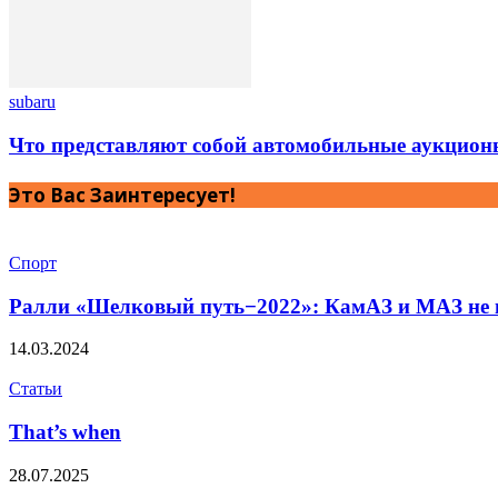
subaru
Что представляют собой автомобильные аукцион
Это Вас Заинтересует!
Спорт
Ралли «Шелковый путь−2022»: КамАЗ и МАЗ не 
14.03.2024
Статьи
That’s when
28.07.2025