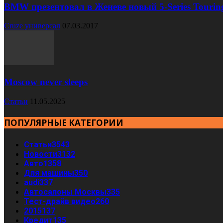
BMW презентовал в Женеве новый 5-Series Tourin
Cruze универсал
07.03.2017
Moscow never sleeps
Статьи
11.05.2025
ПОПУЛЯРНЫЕ КАТЕГОРИИ
Статьи
3543
Новости
3132
Авто
1358
Для машины
350
audi
337
Автосалоны Москвы
335
Тест-драйв видео
260
2015
137
Кредит
135