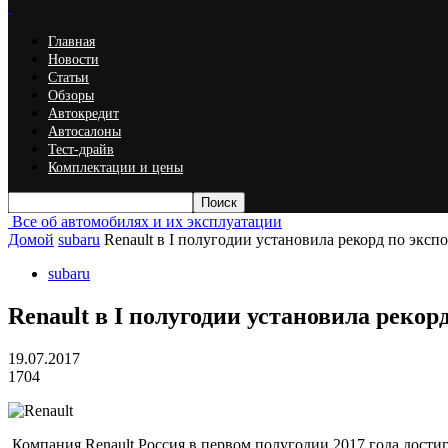
Главная
Новости
Статьи
Обзоры
Автокредит
Автосалоны
Тест-драйв
Комплектации и цены
Все об автомобилях и их эксплуатации
Домой
subaru
Renault в I полугодии установила рекорд по эксп
subaru
Renault в I полугодии установила рекор
19.07.2017
1704
Компания Renault Россия в первом полугодии 2017 года дости