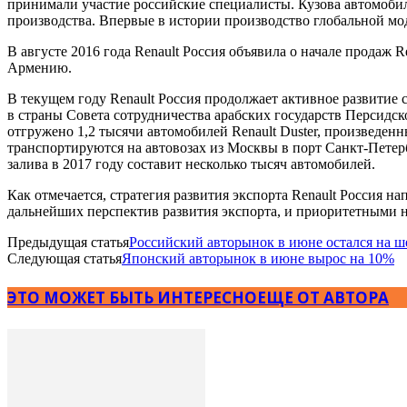
принимали участие российские специалисты. Кузова автомобиля
производства. Впервые в истории производство глобальной моде
В августе 2016 года Renault Россия объявила о начале продаж Re
Армению.
В текущем году Renault Россия продолжает активное развитие 
в страны Совета сотрудничества арабских государств Персидс
отгружено 1,2 тысячи автомобилей Renault Duster, произведен
транспортируются на автовозах из Москвы в порт Санкт-Петер
залива в 2017 году составит несколько тысяч автомобилей.
Как отмечается, стратегия развития экспорта Renault Россия н
дальнейших перспектив развития экспорта, и приоритетными 
Предыдущая статья
Российский авторынок в июне остался на ш
Следующая статья
Японский авторынок в июне вырос на 10%
ЭТО МОЖЕТ БЫТЬ ИНТЕРЕСНО
ЕЩЕ ОТ АВТОРА