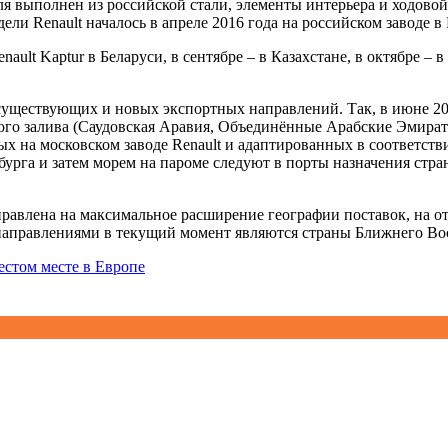
 выполнен из российской стали, элементы интерьера и ходовой ч
ли Renault началось в апреле 2016 года на российском заводе в
nault Kaptur в Беларуси, в сентябре – в Казахстане, в октябре – в
существующих и новых экспортных направлений. Так, в июне 201
кого залива (Саудовская Аравия, Объединённые Арабские Эмират
ных на московском заводе Renault и адаптированных в соответс
бурга и затем морем на пароме следуют в порты назначения стр
аправлена на максимальное расширение географии поставок, на о
направлениями в текущий момент являются страны Ближнего Во
естом месте в Европе