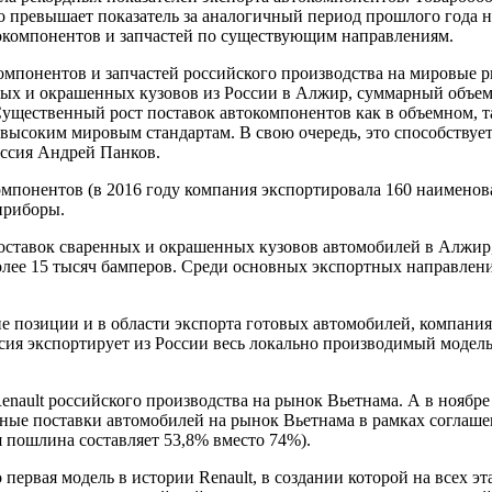
что превышает показатель за аналогичный период прошлого года н
окомпонентов и запчастей по существующим направлениям.
мпонентов и запчастей российского производства на мировые р
нных и окрашенных кузовов из России в Алжир, суммарный объем 
Существенный рост поставок автокомпонентов как в объемном, т
ым высоким мировым стандартам. В свою очередь, это способств
оссия Андрей Панков.
мпонентов (в 2016 году компания экспортировала 160 наименова
приборы.
ставок сваренных и окрашенных кузовов автомобилей в Алжир, 
более 15 тысяч бамперов. Среди основных экспортных направлен
 позиции и в области экспорта готовых автомобилей, компания
сия экспортирует из России весь локально производимый модельн
enault российского производства на рынок Вьетнама. А в ноябре
тные поставки автомобилей на рынок Вьетнама в рамках соглаш
я пошлина составляет 53,8% вместо 74%).
первая модель в истории Renault, в создании которой на всех э