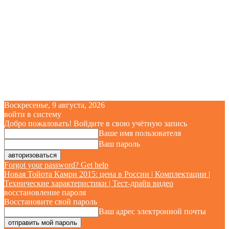
Воскресенье, 9 августа, 2026
войти в систему
Добро пожаловать! Войдите в свою учётную запись
Ваше имя пользователя
Ваш пароль
Forgot your password? Get help
Новая Тойота Камри 2015: цена в России | Комплектации |
Технические характеристики | Тест-драйв видео
восстановление пароля
Восстановите свой пароль
Ваш адрес электронной почты