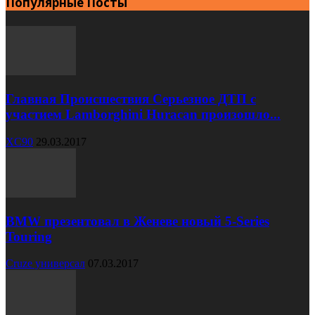
Популярные Посты
Главная Происшествия Серьезное ДТП с
участием Lamborghini Huracan произошло...
XC90
29.03.2017
BMW презентовал в Женеве новый 5-Series
Touring
Cruze универсал
07.03.2017