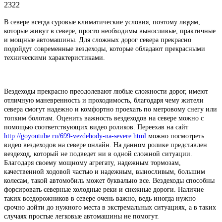
2322
В севере всегда суровые климатические условия, поэтому людям,
которые живут в севере, просто необходимы выносливые, практичные
и мощные автомашины. Для сложных дорог севера прекрасно
подойдут современные вездеходы, которые обладают прекрасными
техническими характеристиками.
Вездеходы прекрасно преодолевают любые сложности дорог, имеют
отличную маневренность и проходимость, благодаря чему жители
севера смогут надежно и комфортно проехать по метровому снегу или
топким болотам. Оценить важность вездеходов на севере можно с
помощью соответствующих видео роликов. Переехав на сайт
http://goyoutube.ru/699-vezdehody-na-severe.html
можно посмотреть
видео вездеходов на севере онлайн. На данном ролике представлен
вездеход, который не подведет ни в одной сложной ситуации.
Благодаря своему мощному агрегату, надежным тормозам,
качественной ходовой частью и надежным, выносливым, большим
колесам, такой автомобиль может буквально все. Вездеходы способны
форсировать северные холодные реки и снежные дороги. Наличие
таких вседорожников в севере очень важно, ведь иногда нужно
срочно дойти до нужного места в экстремальных ситуациях, а в таких
случаях простые легковые автомашины не помогут.