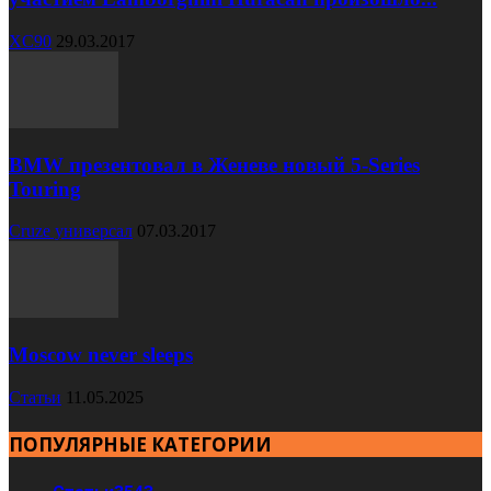
XC90
29.03.2017
BMW презентовал в Женеве новый 5-Series
Touring
Cruze универсал
07.03.2017
Moscow never sleeps
Статьи
11.05.2025
ПОПУЛЯРНЫЕ КАТЕГОРИИ