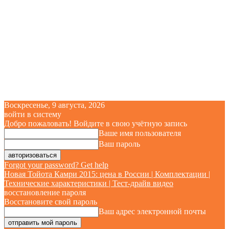
Воскресенье, 9 августа, 2026
войти в систему
Добро пожаловать! Войдите в свою учётную запись
Ваше имя пользователя
Ваш пароль
Forgot your password? Get help
Новая Тойота Камри 2015: цена в России | Комплектации |
Технические характеристики | Тест-драйв видео
восстановление пароля
Восстановите свой пароль
Ваш адрес электронной почты