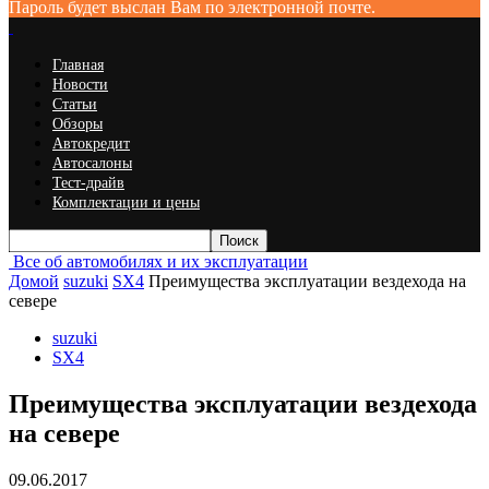
Пароль будет выслан Вам по электронной почте.
Главная
Новости
Статьи
Обзоры
Автокредит
Автосалоны
Тест-драйв
Комплектации и цены
Все об автомобилях и их эксплуатации
Домой
suzuki
SX4
Преимущества эксплуатации вездехода на
севере
suzuki
SX4
Преимущества эксплуатации вездехода
на севере
09.06.2017