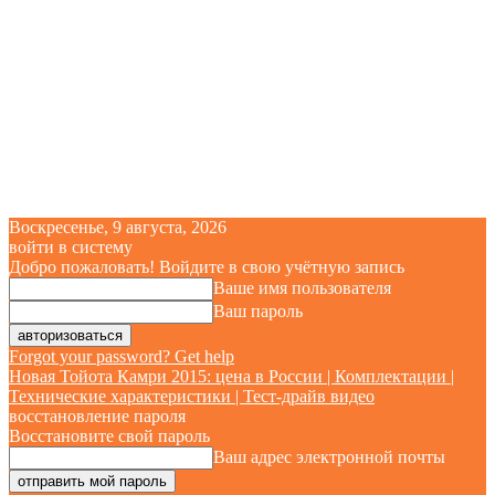
Воскресенье, 9 августа, 2026
войти в систему
Добро пожаловать! Войдите в свою учётную запись
Ваше имя пользователя
Ваш пароль
Forgot your password? Get help
Новая Тойота Камри 2015: цена в России | Комплектации |
Технические характеристики | Тест-драйв видео
восстановление пароля
Восстановите свой пароль
Ваш адрес электронной почты