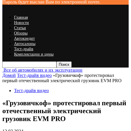
Пароль будет выслан Вам по электронной почте.
Главная
Новости
Статьи
Обзоры
Автокредит
Автосалоны
Тест-драйв
Комплектации и цены
Все об автомобилях и их эксплуатации
Домой
Тест-драйв видео
«Грузовичкоф» протестировал
первый отечественный электрический грузовик EVM PRO
Тест-драйв видео
«Грузовичкоф» протестировал первый
отечественный электрический
грузовик EVM PRO