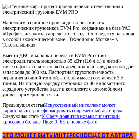
Напомним, серийное производство российских
электрических грузовиков EVM Pro, созданных на базе УАЗ
«Профи», началось в апреле этого года. Оно ведется на заводе
в особой экономической зоне «Технополис Москва» в
Текстильщиках.
Вместо ДВС и коробки передач в EVM Pro стоят
электродвигатель мощностью 85 кВт (116 л.с.) и литий-
железо-фосфатная тяговая батарея, полный заряд которой дает
запас хода до 300 км. Паспортная грузоподъемность
ограничена одной тонной, а полная масса составляет 3,5
тонны. На полную зарядку грузовика от 40-киловаттного
зарядного устройства (идет в комплекте с автомобилем)
уходит примерно два часа.
Предыдущая статья
Искусственный интеллект может
кардинально трансформировать современный автопром
Следующая статья
У Chery появится новый гигантский
кроссовер больше Tiggo 9. Есть первые фото
ЭТО МОЖЕТ БЫТЬ ИНТЕРЕСНО
ЕЩЕ ОТ АВТОРА