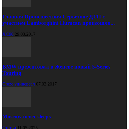
Главная Происшествия Серьезное ДТП с
участием Lamborghini Huracan произошло...
XC90
29.03.2017
BMW презентовал в Женеве новый 5-Series
Touring
Cruze универсал
07.03.2017
Moscow never sleeps
Статьи
11.05.2025