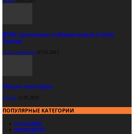
XC90
29.03.2017
BMW презентовал в Женеве новый 5-Series
Touring
Cruze универсал
07.03.2017
Moscow never sleeps
Статьи
11.05.2025
ПОПУЛЯРНЫЕ КАТЕГОРИИ
Статьи
3543
Новости
3132