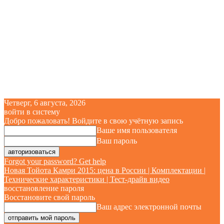
Четверг, 6 августа, 2026
войти в систему
Добро пожаловать! Войдите в свою учётную запись
Ваше имя пользователя
Ваш пароль
Forgot your password? Get help
Новая Тойота Камри 2015: цена в России | Комплектации |
Технические характеристики | Тест-драйв видео
восстановление пароля
Восстановите свой пароль
Ваш адрес электронной почты