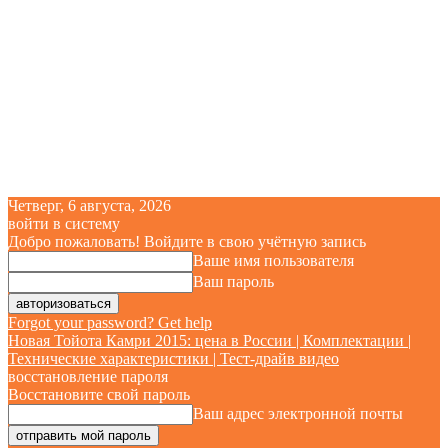
Четверг, 6 августа, 2026
войти в систему
Добро пожаловать! Войдите в свою учётную запись
Ваше имя пользователя
Ваш пароль
Forgot your password? Get help
Новая Тойота Камри 2015: цена в России | Комплектации |
Технические характеристики | Тест-драйв видео
восстановление пароля
Восстановите свой пароль
Ваш адрес электронной почты