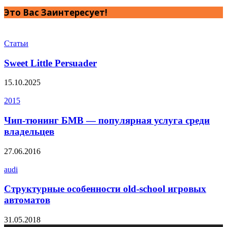
Это Вас Заинтересует!
Статьи
Sweet Little Persuader
15.10.2025
2015
Чип-тюнинг БМВ ― популярная услуга среди
владельцев
27.06.2016
audi
Структурные особенности old-school игровых
автоматов
31.05.2018