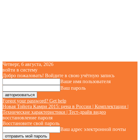
Четверг, 6 августа, 2026
войти в систему
Добро пожаловать! Войдите в свою учётную запись
Ваше имя пользователя
Ваш пароль
Forgot your password? Get help
Новая Тойота Камри 2015: цена в России | Комплектации |
Технические характеристики | Тест-драйв видео
восстановление пароля
Восстановите свой пароль
Ваш адрес электронной почты