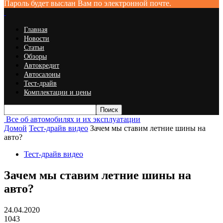
Пароль будет выслан Вам по электронной почте.
Главная
Новости
Статьи
Обзоры
Автокредит
Автосалоны
Тест-драйв
Комплектации и цены
Все об автомобилях и их эксплуатации
Домой
Тест-драйв видео
Зачем мы ставим летние шины на
авто?
Тест-драйв видео
Зачем мы ставим летние шины на
авто?
24.04.2020
1043