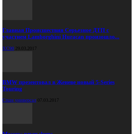
Главная Происшествия Серьезное ДТП с
участием Lamborghini Huracan произошло...
XC90
29.03.2017
BMW презентовал в Женеве новый 5-Series
Touring
Cruze универсал
07.03.2017
Moscow never sleeps