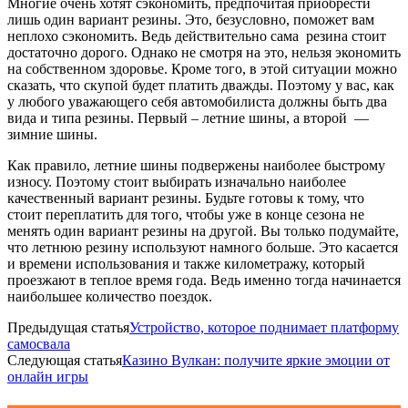
Многие очень хотят сэкономить, предпочитая приобрести
лишь один вариант резины. Это, безусловно, поможет вам
неплохо сэкономить. Ведь действительно сама резина стоит
достаточно дорого. Однако не смотря на это, нельзя экономить
на собственном здоровье. Кроме того, в этой ситуации можно
сказать, что скупой будет платить дважды. Поэтому у вас, как
у любого уважающего себя автомобилиста должны быть два
вида и типа резины. Первый – летние шины, а второй —
зимние шины.
Как правило, летние шины подвержены наиболее быстрому
износу. Поэтому стоит выбирать изначально наиболее
качественный вариант резины. Будьте готовы к тому, что
стоит переплатить для того, чтобы уже в конце сезона не
менять один вариант резины на другой. Вы только подумайте,
что летнюю резину используют намного больше. Это касается
и времени использования и также километражу, который
проезжают в теплое время года. Ведь именно тогда начинается
наибольшее количество поездок.
Предыдущая статья
Устройство, которое поднимает платформу
самосвала
Следующая статья
Казино Вулкан: получите яркие эмоции от
онлайн игры