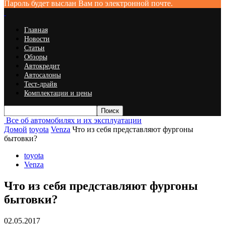
Пароль будет выслан Вам по электронной почте.
Главная
Новости
Статьи
Обзоры
Автокредит
Автосалоны
Тест-драйв
Комплектации и цены
Все об автомобилях и их эксплуатации
Домой
toyota
Venza
Что из себя представляют фургоны
бытовки?
toyota
Venza
Что из себя представляют фургоны
бытовки?
02.05.2017