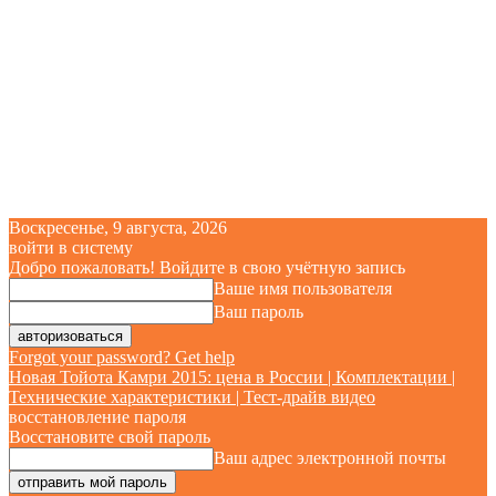
Воскресенье, 9 августа, 2026
войти в систему
Добро пожаловать! Войдите в свою учётную запись
Ваше имя пользователя
Ваш пароль
Forgot your password? Get help
Новая Тойота Камри 2015: цена в России | Комплектации |
Технические характеристики | Тест-драйв видео
восстановление пароля
Восстановите свой пароль
Ваш адрес электронной почты