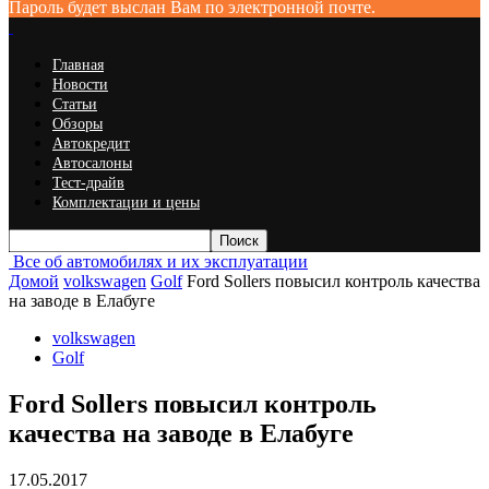
Пароль будет выслан Вам по электронной почте.
Главная
Новости
Статьи
Обзоры
Автокредит
Автосалоны
Тест-драйв
Комплектации и цены
Все об автомобилях и их эксплуатации
Домой
volkswagen
Golf
Ford Sollers повысил контроль качества
на заводе в Елабуге
volkswagen
Golf
Ford Sollers повысил контроль
качества на заводе в Елабуге
17.05.2017