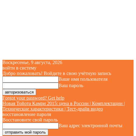
Воскресенье, 9 августа, 2026
войти в систему
Добро пожаловать! Войдите в свою учётную запись
Ваше имя пользователя
Ваш пароль
Forgot your password? Get help
Новая Тойота Камри 2015: цена в России | Комплектации |
Технические характеристики | Тест-драйв видео
восстановление пароля
Восстановите свой пароль
Ваш адрес электронной почты