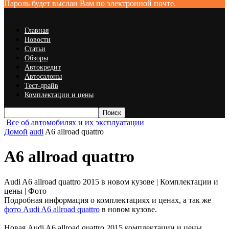
Пароль будет выслан Вам по электронной почте.
Главная
Новости
Статьи
Обзоры
Автокредит
Автосалоны
Тест-драйв
Комплектации и цены
Все об автомобилях и их эксплуатации
Домой
audi
A6 allroad quattro
A6 allroad quattro
Audi A6 allroad quattro 2015 в новом кузове | Комплектации и
цены | Фото
Подробная информация о комплектациях и ценах, а так же
фото Audi A6 allroad quattro
в новом кузове.
Новая Audi A6 allroad quattro 2015 комплектации и цены