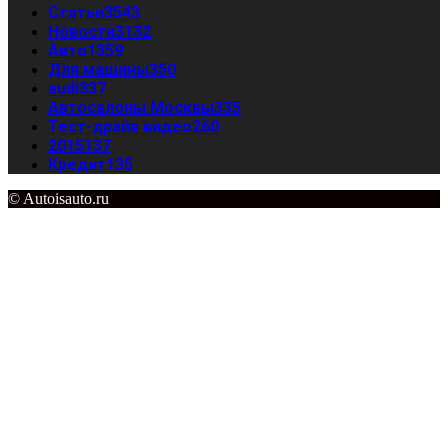
Статьи
3543
Новости
3132
Авто
1359
Для машины
350
audi
337
Автосалоны Москвы
335
Тест-драйв видео
260
2015
137
Кредит
135
© Autoisauto.ru