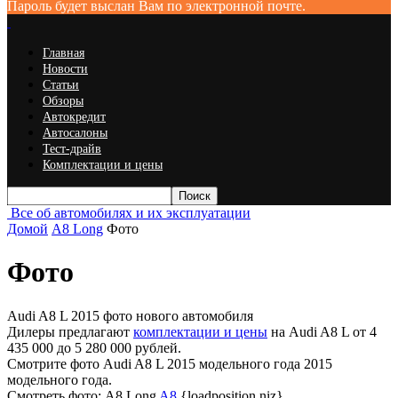
Пароль будет выслан Вам по электронной почте.
Главная
Новости
Статьи
Обзоры
Автокредит
Автосалоны
Тест-драйв
Комплектации и цены
Все об автомобилях и их эксплуатации
Домой
A8 Long
Фото
Фото
Audi A8 L 2015 фото нового автомобиля
Дилеры предлагают
комплектации и цены
на Audi A8 L от 4
435 000 до 5 280 000 рублей.
Смотрите фото Audi A8 L 2015 модельного года 2015
модельного года.
Смотреть фото: A8 Long
A8
{loadposition niz}