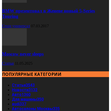
BMW презентовал в Женеве новый 5-Series
Touring
Cruze универсал
07.03.2017
Moscow never sleeps
Статьи
11.05.2025
ПОПУЛЯРНЫЕ КАТЕГОРИИ
Статьи
3543
Новости
3132
Авто
1360
Для машины
350
audi
337
Автосалоны Москвы
335