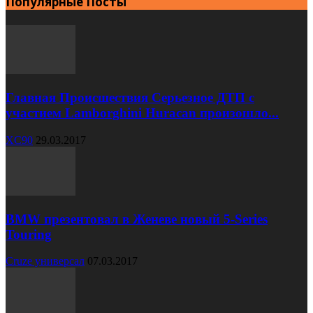
Популярные Посты
Главная Происшествия Серьезное ДТП с
участием Lamborghini Huracan произошло...
XC90
29.03.2017
BMW презентовал в Женеве новый 5-Series
Touring
Cruze универсал
07.03.2017