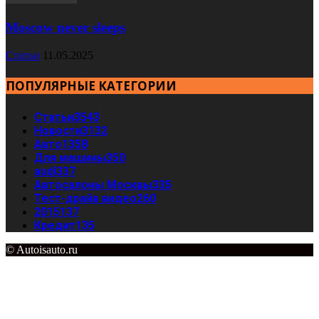
Moscow never sleeps
Статьи
11.05.2025
ПОПУЛЯРНЫЕ КАТЕГОРИИ
Статьи
3543
Новости
3132
Авто
1358
Для машины
350
audi
337
Автосалоны Москвы
335
Тест-драйв видео
260
2015
137
Кредит
135
© Autoisauto.ru