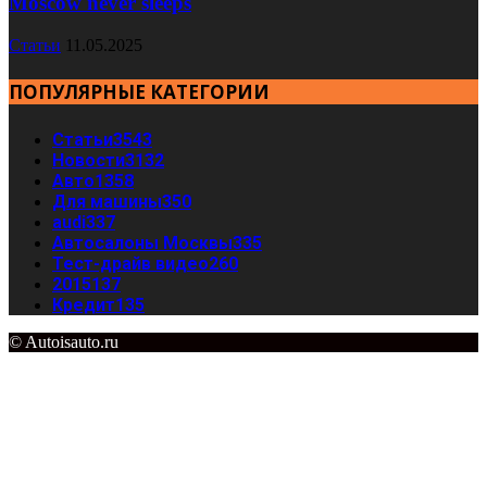
Moscow never sleeps
Статьи
11.05.2025
ПОПУЛЯРНЫЕ КАТЕГОРИИ
Статьи
3543
Новости
3132
Авто
1358
Для машины
350
audi
337
Автосалоны Москвы
335
Тест-драйв видео
260
2015
137
Кредит
135
© Autoisauto.ru